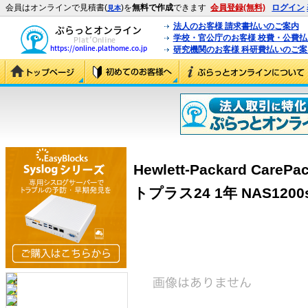
会員はオンラインで見積書(
)を
無料で作成
できます
会員登録(無料)
ログイン
見本
法人のお客様 請求書払いのご案内
学校・官公庁のお客様 校費・公費
研究機関のお客様 科研費払いのご案
Hewlett-Packard Ca
トプラス24 1年 NAS1200s