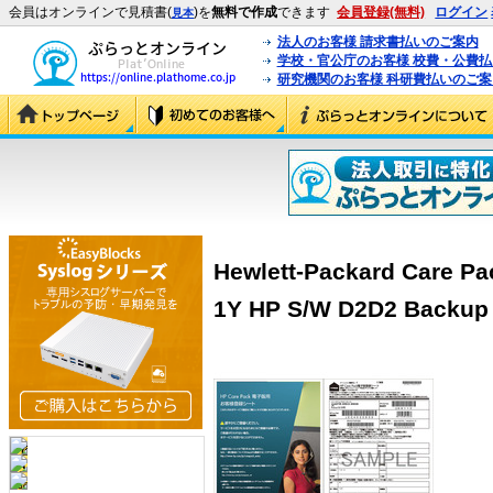
会員はオンラインで見積書(
)を
無料で作成
できます
会員登録(無料)
ログイン
見本
法人のお客様 請求書払いのご案内
学校・官公庁のお客様 校費・公費
研究機関のお客様 科研費払いのご案
Hewlett-Packard Care
1Y HP S/W D2D2 Backup 