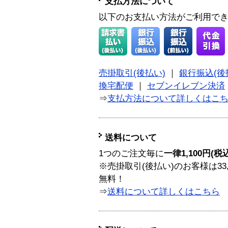
支払方法について
以下のお支払い方法がご利用で
売掛取引(後払い)
｜
銀行振込(後
換宅配便
｜
セブンイレブン決済
⇒
支払方法について詳しくはこ
送料について
1つのご注文毎に
一律1,100円(税
※売掛取引(後払い)のお客様は33
無料！
⇒
送料について詳しくはこちら