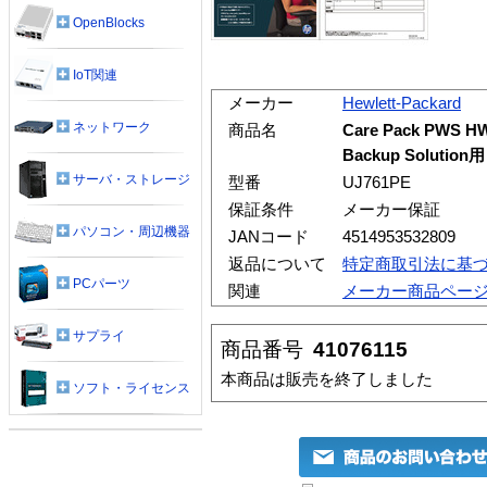
OpenBlocks
IoT関連
メーカー
Hewlett-Packard
ネットワーク
商品名
Care Pack PWS H
Backup Solution用
サーバ・ストレージ
型番
UJ761PE
保証条件
メーカー保証
パソコン・周辺機器
JANコード
4514953532809
返品について
特定商取引法に基
PCパーツ
関連
メーカー商品ペー
サプライ
商品番号
41076115
本商品は販売を終了しました
ソフト・ライセンス