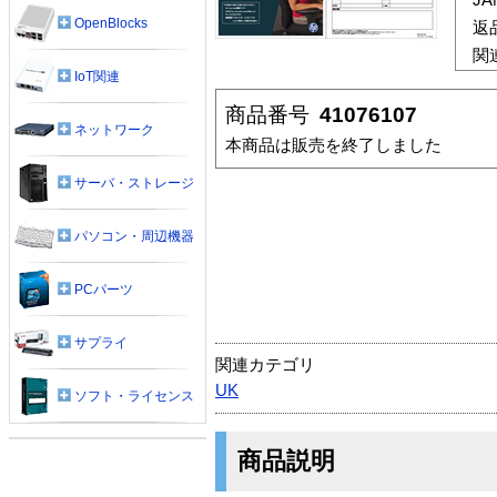
OpenBlocks
返
関
IoT関連
商品番号
41076107
ネットワーク
本商品は販売を終了しました
サーバ・ストレージ
パソコン・周辺機器
PCパーツ
サプライ
関連カテゴリ
UK
ソフト・ライセンス
商品説明