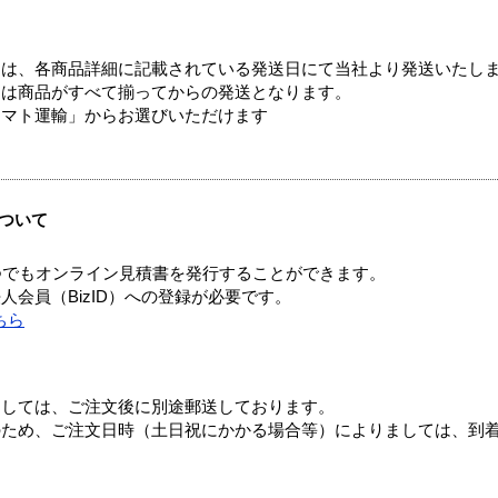
ては、各商品詳細に記載されている発送日にて当社より発送いたし
送は商品がすべて揃ってからの発送となります。
ヤマト運輸」からお選びいただけます
ついて
つでもオンライン見積書を発行することができます。
会員（BizID）への登録が必要です。
ちら
ましては、ご注文後に別途郵送しております。
のため、ご注文日時（土日祝にかかる場合等）によりましては、到