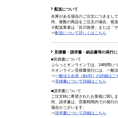
配送について
在庫がある場合のご注文につきまし
尚、複数の商品をご注文の場合、発
※配送業者は「佐川急便」または「
⇒
配送について詳しくはこちら
見積書・請求書・納品書等の発行に
■見積書について
ぷらっとオンラインでは、24時間い
※オンライン見積書発行には、一般法人
⇒
一般法人会員（BizID）の詳細はこ
⇒
見積書について詳細はこちら
■請求書について
ご注文時に希望されたお客様に関し
尚、請求書は、営業時間内での発行
場合がございます。
⇒
請求書について詳細はこちら