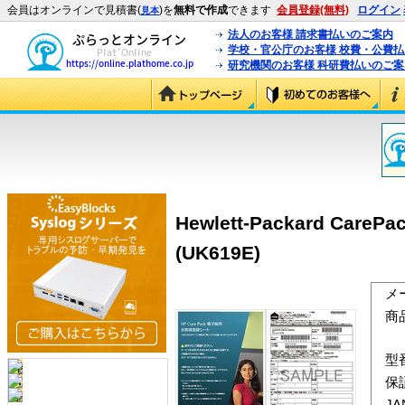
会員はオンラインで見積書(
)を
無料で作成
できます
会員登録(無料)
ログイン
見本
法人のお客様 請求書払いのご案内
学校・官公庁のお客様 校費・公費
研究機関のお客様 科研費払いのご案
Hewlett-Packard Care
(UK619E)
メ
商
型
保
J