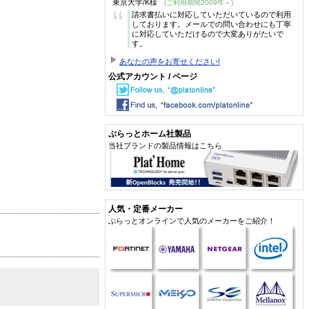
東京大学/K様
(ご利用期間2009年～)
“
請求書払いに対応していただいているので利用
しております。メールでの問い合わせにも丁寧
に対応していただけるので大変ありがたいで
す。
あなたの声をお寄せください!
公式アカウント / ページ
ぷらっとホーム社製品
当社ブランドの製品情報はこちら
人気・定番メーカー
ぷらっとオンラインで人気のメーカーをご紹介！