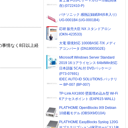
富士通 POS-Cサーマルロール紙(高保
存) (0722410-P)
パナソニック 感熱記録紙B4(6本入り)
UG-0001B4 (UG-0001B4)
応研 販売大臣 NX スタンドアロン
(OKN-423533)
大電 環境対応 1000BASE-T/X メディ
の事情なく8日以上経
アコンバータ (DN1800SG2E)
Microsoft Windows Server Standard
2019 16コアライセンス 64bitWin対応
日本語版 5CAL付 DVDパッケージ
(P73-07691)
IDEC AUTO-ID SOLUTIONS バッテリ
ー BP-007 (BP-007)
TP-Link AX1800 壁面埋め込み型 Wi-Fi
6アクセスポイント (EAP615-WALL)
PLAT'HOME OpenBlocks IX9 Debian
10搭載モデル (OBSIX9/D10A)
PLAT'HOME EasyBlocks Syslog 120G
サブスクリプション(保守サービス) 1年