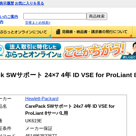
表示履歴
お気に入りを見る
払いのご案内
内
型番まとめ検索»
Pack SWサポート 24×7 4年 ID VSE for ProLia
ーカー
Hewlett-Packard
品名
CarePack SWサポート 24x7 4年 ID VSE for
ProLiant 8サーバL用
番
UK619E
証条件
メーカー保証
ANコード
4514953533677