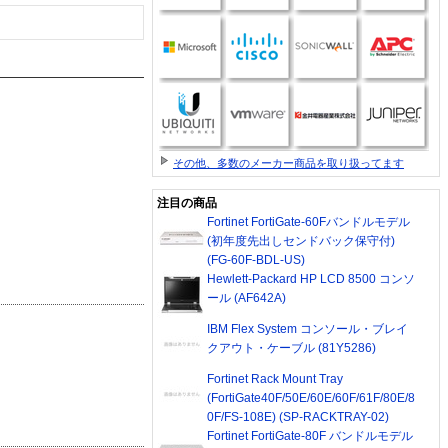
その他、多数のメーカー商品を取り扱ってます
注目の商品
Fortinet FortiGate-60Fバンドルモデル
(初年度先出しセンドバック保守付)
(FG-60F-BDL-US)
Hewlett-Packard HP LCD 8500 コンソ
ール (AF642A)
IBM Flex System コンソール・ブレイ
クアウト・ケーブル (81Y5286)
Fortinet Rack Mount Tray
(FortiGate40F/50E/60E/60F/61F/80E/8
0F/FS-108E) (SP-RACKTRAY-02)
Fortinet FortiGate-80F バンドルモデル