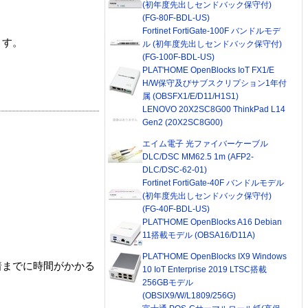
(初年度先出しセンドバック保守付)
(FG-80F-BDL-US)
Fortinet FortiGate-100F バンドルモデ
ます。
ル (初年度先出しセンドバック保守付)
(FG-100F-BDL-US)
PLAT'HOME OpenBlocks IoT FX1/E
H/W保守及びサブスクリプション1年付
属 (OBSFX1/E/D11/H1S1)
LENOVO 20X2SC8G00 ThinkPad L14
Gen2 (20X2SC8G00)
エイム電子 光ファイバーケーブル
DLC/DSC MM62.5 1m (AFP2-
DLC/DSC-62-01)
Fortinet FortiGate-40F バンドルモデル
(初年度先出しセンドバック保守付)
(FG-40F-BDL-US)
PLAT'HOME OpenBlocks A16 Debian
11搭載モデル (OBSA16/D11A)
PLAT'HOME OpenBlocks IX9 Windows
着までに時間がかかる
10 IoT Enterprise 2019 LTSC搭載
256GBモデル
(OBSIX9/W/L1809/256G)