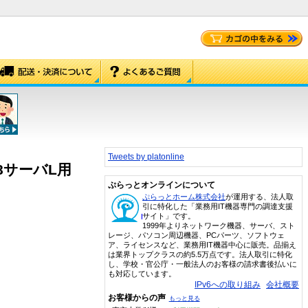
Tweets by platonline
nt 8サーバL用
ぷらっとオンラインについて
ぷらっとホーム株式会社
が運用する、法人取
引に特化した「業務用IT機器専門の調達支援
サイト」です。
1999年よりネットワーク機器、サーバ、スト
レージ、パソコン周辺機器、PCパーツ、ソフトウェ
ア、ライセンスなど、業務用IT機器中心に販売。品揃え
は業界トップクラスの約5.5万点です。法人取引に特化
し、学校・官公庁・一般法人のお客様の請求書後払いに
も対応しています。
IPv6への取り組み
会社概要
お客様からの声
もっと見る