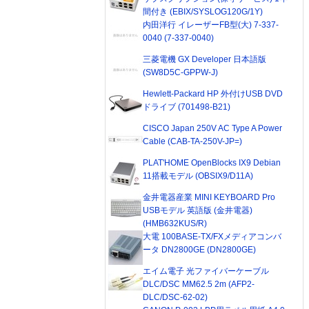
間付き (EBIX/SYSLOG120G/1Y)
内田洋行 イレーザーFB型(大) 7-337-
0040 (7-337-0040)
三菱電機 GX Developer 日本語版
(SW8D5C-GPPW-J)
Hewlett-Packard HP 外付けUSB DVD
ドライブ (701498-B21)
CISCO Japan 250V AC Type A Power
Cable (CAB-TA-250V-JP=)
PLAT'HOME OpenBlocks IX9 Debian
11搭載モデル (OBSIX9/D11A)
金井電器産業 MINI KEYBOARD Pro
USBモデル 英語版 (金井電器)
(HMB632KUS/R)
大電 100BASE-TX/FXメディアコンバ
ータ DN2800GE (DN2800GE)
エイム電子 光ファイバーケーブル
DLC/DSC MM62.5 2m (AFP2-
DLC/DSC-62-02)