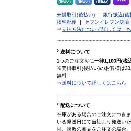
売掛取引(後払い)
｜
銀行振込(後
換宅配便
｜
セブンイレブン決済
⇒
支払方法について詳しくはこ
送料について
1つのご注文毎に
一律1,100円(税
※売掛取引(後払い)のお客様は33
無料！
⇒
送料について詳しくはこちら
配送について
在庫がある場合のご注文につき
いる発送日にて当社より発送い
尚、複数の商品をご注文の場合