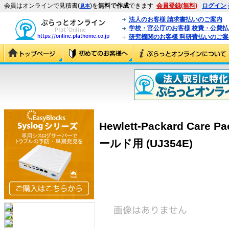
会員はオンラインで見積書(
)を
無料で作成
できます
会員登録(無料)
ログイン
見本
法人のお客様 請求書払いのご案内
学校・官公庁のお客様 校費・公費
研究機関のお客様 科研費払いのご案
Hewlett-Packard Car
ールド用 (UJ354E)