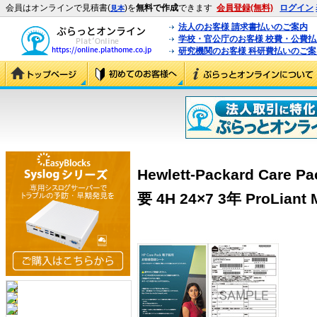
会員はオンラインで見積書(
)を
無料で作成
できます
会員登録(無料)
ログイン
見本
法人のお客様 請求書払いのご案内
学校・官公庁のお客様 校費・公費
研究機関のお客様 科研費払いのご案
Hewlett-Packard Ca
要 4H 24×7 3年 ProLiant