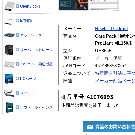
OpenBlocks
IoT関連
メーカー
Hewlett-Packard
ネットワーク
商品名
Care Pack HWオ
ProLiant ML150用
サーバ・ストレージ
型番
UH865E
保証条件
メーカー保証
パソコン・周辺機器
JANコード
4514953533257
返品について
特定商取引法に基
PCパーツ
関連
メーカー商品ペー
サプライ
商品番号
41076093
本商品は販売を終了しました
ソフト・ライセンス