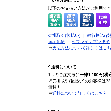
支払方法について
以下のお支払い方法がご利用で
売掛取引(後払い)
｜
銀行振込(後
換宅配便
｜
セブンイレブン決済
⇒
支払方法について詳しくはこ
送料について
1つのご注文毎に
一律1,100円(税
※売掛取引(後払い)のお客様は33
無料！
⇒
送料について詳しくはこちら