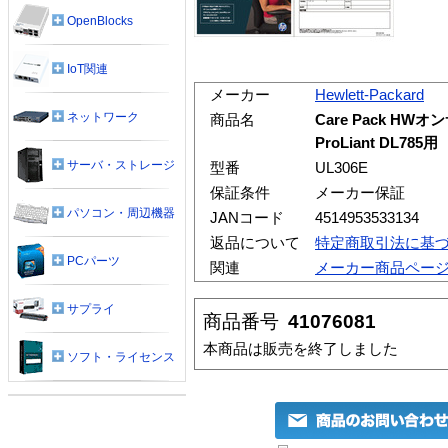
OpenBlocks
IoT関連
メーカー
Hewlett-Packard
ネットワーク
商品名
Care Pack HWオ
ProLiant DL785用
サーバ・ストレージ
型番
UL306E
保証条件
メーカー保証
パソコン・周辺機器
JANコード
4514953533134
返品について
特定商取引法に基
PCパーツ
関連
メーカー商品ペー
サプライ
商品番号
41076081
本商品は販売を終了しました
ソフト・ライセンス