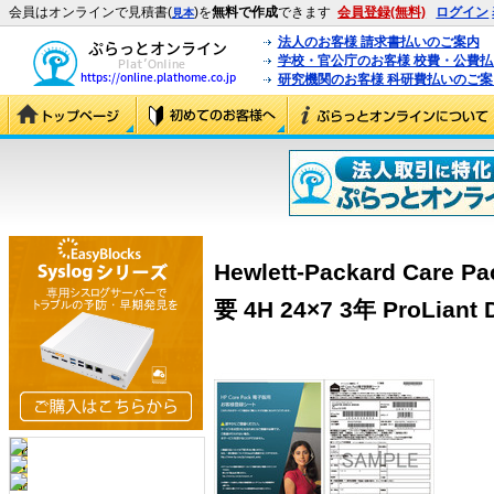
会員はオンラインで見積書(
)を
無料で作成
できます
会員登録(無料)
ログイン
見本
法人のお客様 請求書払いのご案内
学校・官公庁のお客様 校費・公費
研究機関のお客様 科研費払いのご案
Hewlett-Packard Ca
要 4H 24×7 3年 ProLiant