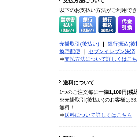
支払方法について
以下のお支払い方法がご利用で
売掛取引(後払い)
｜
銀行振込(後
換宅配便
｜
セブンイレブン決済
⇒
支払方法について詳しくはこ
送料について
1つのご注文毎に
一律1,100円(税
※売掛取引(後払い)のお客様は33
無料！
⇒
送料について詳しくはこちら