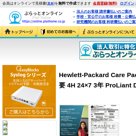
会員はオンラインで見積書(
)を
無料で作成
できます
会員登録(無料)
ログイン
見本
法人のお客様 請求書払いのご案内
学校・官公庁のお客様 校費・公費
研究機関のお客様 科研費払いのご案
Hewlett-Packard Ca
要 4H 24×7 3年 ProLiant