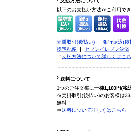
支払方法について
以下のお支払い方法がご利用で
売掛取引(後払い)
｜
銀行振込(後
換宅配便
｜
セブンイレブン決済
⇒
支払方法について詳しくはこ
送料について
1つのご注文毎に
一律1,100円(税
※売掛取引(後払い)のお客様は33
無料！
⇒
送料について詳しくはこちら