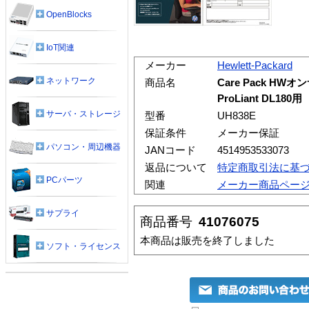
OpenBlocks
IoT関連
メーカー
Hewlett-Packard
ネットワーク
商品名
Care Pack HWオ
ProLiant DL180用
サーバ・ストレージ
型番
UH838E
保証条件
メーカー保証
パソコン・周辺機器
JANコード
4514953533073
返品について
特定商取引法に基
PCパーツ
関連
メーカー商品ペー
サプライ
商品番号
41076075
本商品は販売を終了しました
ソフト・ライセンス