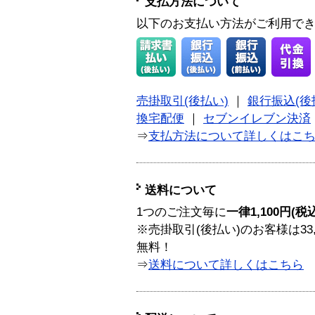
支払方法について
以下のお支払い方法がご利用で
売掛取引(後払い)
｜
銀行振込(後
換宅配便
｜
セブンイレブン決済
⇒
支払方法について詳しくはこ
送料について
1つのご注文毎に
一律1,100円(税
※売掛取引(後払い)のお客様は33
無料！
⇒
送料について詳しくはこちら