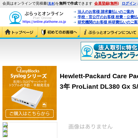
会員はオンラインで見積書(
)を
無料で作成
できます
会員登録(無料)
ログイン
見本
法人のお客様 請求書払いのご案内
学校・官公庁のお客様 校費・公費
研究機関のお客様 科研費払いのご案
Hewlett-Packard Car
3年 ProLiant DL380 Gx S