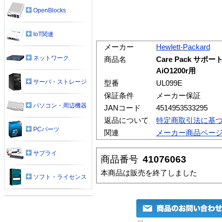
OpenBlocks
IoT関連
メーカー
Hewlett-Packard
ネットワーク
商品名
Care Pack サポ
AiO1200r用
サーバ・ストレージ
型番
UL099E
保証条件
メーカー保証
パソコン・周辺機器
JANコード
4514953533295
返品について
特定商取引法に基
PCパーツ
関連
メーカー商品ペー
サプライ
商品番号
41076063
本商品は販売を終了しました
ソフト・ライセンス