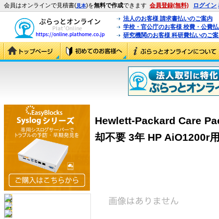
会員はオンラインで見積書(
)を
無料で作成
できます
会員登録(無料)
ログイン
見本
法人のお客様 請求書払いのご案内
学校・官公庁のお客様 校費・公費
研究機関のお客様 科研費払いのご案
Hewlett-Packard Car
却不要 3年 HP AiO1200r用 