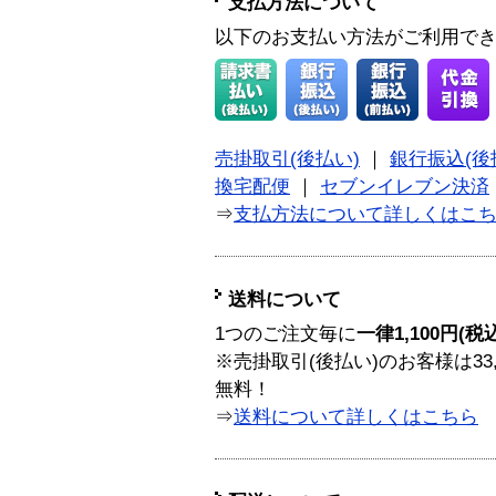
支払方法について
以下のお支払い方法がご利用で
売掛取引(後払い)
｜
銀行振込(後
換宅配便
｜
セブンイレブン決済
⇒
支払方法について詳しくはこ
送料について
1つのご注文毎に
一律1,100円(税
※売掛取引(後払い)のお客様は33
無料！
⇒
送料について詳しくはこちら