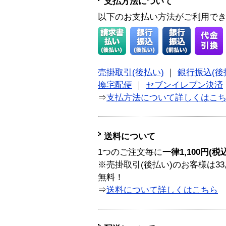
支払方法について
以下のお支払い方法がご利用で
売掛取引(後払い)
｜
銀行振込(後
換宅配便
｜
セブンイレブン決済
⇒
支払方法について詳しくはこ
送料について
1つのご注文毎に
一律1,100円(税
※売掛取引(後払い)のお客様は33
無料！
⇒
送料について詳しくはこちら