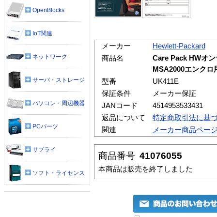
OpenBlocks
IoT関連
メーカー
Hewlett-Packard
ネットワーク
商品名
Care Pack HW
MSA2000エンクロ
サーバ・ストレージ
型番
UK411E
保証条件
メーカー保証
パソコン・周辺機器
JANコード
4514953533431
返品について
特定商取引法に基
PCパーツ
関連
メーカー商品ペー
サプライ
商品番号
41076055
本商品は販売を終了しました
ソフト・ライセンス