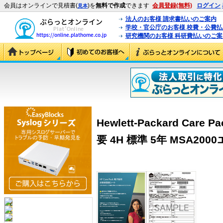
会員はオンラインで見積書(
)を
無料で作成
できます
会員登録(無料)
ログイン
見本
法人のお客様 請求書払いのご案内
学校・官公庁のお客様 校費・公費
研究機関のお客様 科研費払いのご案
Hewlett-Packard Ca
要 4H 標準 5年 MSA2000