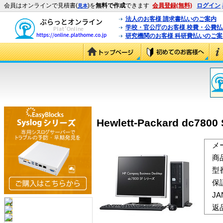
会員はオンラインで見積書(
)を
無料で作成
できます
会員登録(無料)
ログイン
見本
法人のお客様 請求書払いのご案内
学校・官公庁のお客様 校費・公費
研究機関のお客様 科研費払いのご案
Hewlett-Packard dc7800
メ
商
型
保
J
返