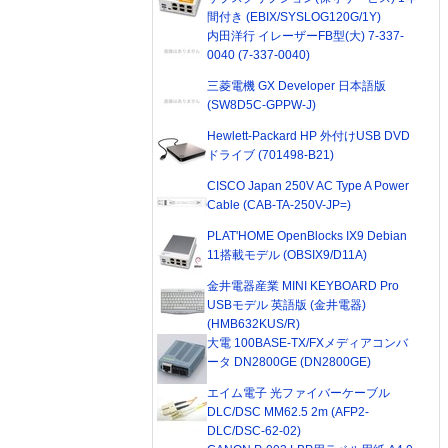
間付き (EBIX/SYSLOG120G/1Y)
内田洋行 イレーザーFB型(大) 7-337-
0040 (7-337-0040)
三菱電機 GX Developer 日本語版
(SW8D5C-GPPW-J)
Hewlett-Packard HP 外付けUSB DVD
ドライブ (701498-B21)
CISCO Japan 250V AC Type A Power
Cable (CAB-TA-250V-JP=)
PLAT'HOME OpenBlocks IX9 Debian
11搭載モデル (OBSIX9/D11A)
金井電器産業 MINI KEYBOARD Pro
USBモデル 英語版 (金井電器)
(HMB632KUS/R)
大電 100BASE-TX/FXメディアコンバ
ータ DN2800GE (DN2800GE)
エイム電子 光ファイバーケーブル
DLC/DSC MM62.5 2m (AFP2-
DLC/DSC-62-02)