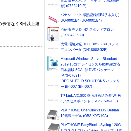
富士通 POS-Cサーマルロール紙(高保
存) (0722410-P)
パナソニック 感熱記録紙B4(6本入り)
UG-0001B4 (UG-0001B4)
の事情なく8日以上経
応研 販売大臣 NX スタンドアロン
(OKN-423533)
大電 環境対応 1000BASE-T/X メディ
アコンバータ (DN1800SG2E)
Microsoft Windows Server Standard
2019 16コアライセンス 64bitWin対応
日本語版 5CAL付 DVDパッケージ
(P73-07691)
IDEC AUTO-ID SOLUTIONS バッテリ
ー BP-007 (BP-007)
TP-Link AX1800 壁面埋め込み型 Wi-Fi
6アクセスポイント (EAP615-WALL)
PLAT'HOME OpenBlocks IX9 Debian
10搭載モデル (OBSIX9/D10A)
PLAT'HOME EasyBlocks Syslog 120G
サブスクリプション(保守サービス) 1年