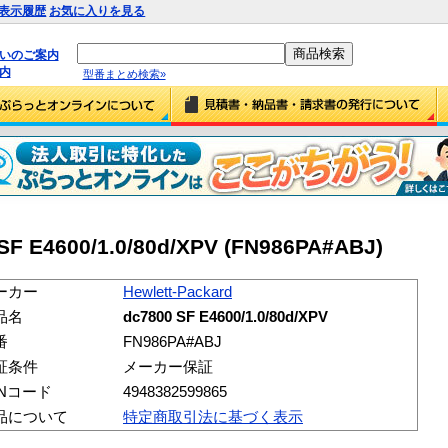
表示履歴
お気に入りを見る
払いのご案内
内
型番まとめ検索»
 SF E4600/1.0/80d/XPV (FN986PA#ABJ)
ーカー
Hewlett-Packard
品名
dc7800 SF E4600/1.0/80d/XPV
番
FN986PA#ABJ
証条件
メーカー保証
ANコード
4948382599865
品について
特定商取引法に基づく表示