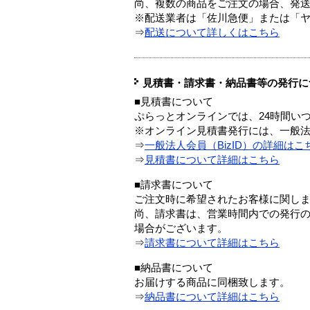
尚、複数の商品をご注文の場合、発
※配送業者は「佐川急便」または「
⇒
配送について詳しくはこちら
見積書・請求書・納品書等の発行に
■見積書について
ぷらっとオンラインでは、24時間い
※オンライン見積書発行には、一般法人
⇒
一般法人会員（BizID）の詳細はこ
⇒
見積書について詳細はこちら
■請求書について
ご注文時に希望されたお客様に関し
尚、請求書は、営業時間内での発行
場合がございます。
⇒
請求書について詳細はこちら
■納品書について
お届けする商品に同梱致します。
⇒
納品書について詳細はこちら