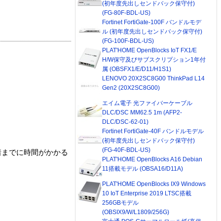
(初年度先出しセンドバック保守付)
(FG-80F-BDL-US)
Fortinet FortiGate-100F バンドルモデ
ル (初年度先出しセンドバック保守付)
(FG-100F-BDL-US)
PLAT'HOME OpenBlocks IoT FX1/E
H/W保守及びサブスクリプション1年付
属 (OBSFX1/E/D11/H1S1)
LENOVO 20X2SC8G00 ThinkPad L14
Gen2 (20X2SC8G00)
エイム電子 光ファイバーケーブル
DLC/DSC MM62.5 1m (AFP2-
DLC/DSC-62-01)
Fortinet FortiGate-40F バンドルモデル
(初年度先出しセンドバック保守付)
(FG-40F-BDL-US)
着までに時間がかかる
PLAT'HOME OpenBlocks A16 Debian
11搭載モデル (OBSA16/D11A)
PLAT'HOME OpenBlocks IX9 Windows
10 IoT Enterprise 2019 LTSC搭載
256GBモデル
(OBSIX9/W/L1809/256G)