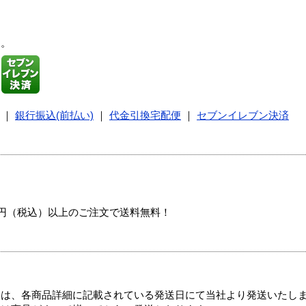
す。
｜
銀行振込(前払い)
｜
代金引換宅配便
｜
セブンイレブン決済
00円（税込）以上のご注文で送料無料！
ては、各商品詳細に記載されている発送日にて当社より発送いたし