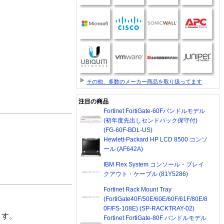
その他、多数のメーカー商品を取り扱ってます
注目の商品
Fortinet FortiGate-60Fバンドルモデル
(初年度先出しセンドバック保守付)
(FG-60F-BDL-US)
Hewlett-Packard HP LCD 8500 コンソ
ール (AF642A)
IBM Flex System コンソール・ブレイ
クアウト・ケーブル (81Y5286)
Fortinet Rack Mount Tray
(FortiGate40F/50E/60E/60F/61F/80E/8
0F/FS-108E) (SP-RACKTRAY-02)
ます。
Fortinet FortiGate-80F バンドルモデル