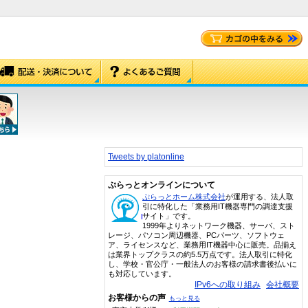
Tweets by platonline
ぷらっとオンラインについて
ぷらっとホーム株式会社
が運用する、法人取
引に特化した「業務用IT機器専門の調達支援
サイト」です。
1999年よりネットワーク機器、サーバ、スト
レージ、パソコン周辺機器、PCパーツ、ソフトウェ
ア、ライセンスなど、業務用IT機器中心に販売。品揃え
は業界トップクラスの約5.5万点です。法人取引に特化
し、学校・官公庁・一般法人のお客様の請求書後払いに
も対応しています。
IPv6への取り組み
会社概要
お客様からの声
もっと見る