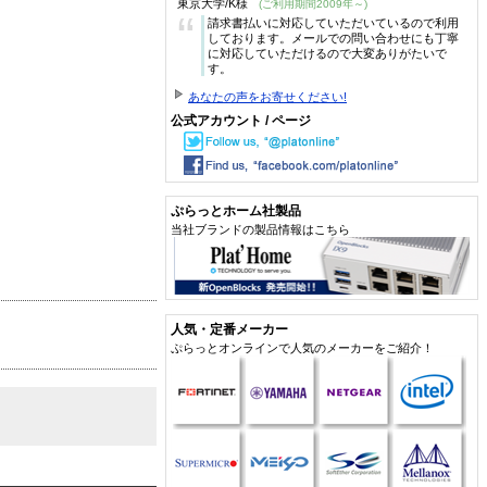
東京大学/K様
(ご利用期間2009年～)
“
請求書払いに対応していただいているので利用
しております。メールでの問い合わせにも丁寧
に対応していただけるので大変ありがたいで
す。
あなたの声をお寄せください!
公式アカウント / ページ
ぷらっとホーム社製品
当社ブランドの製品情報はこちら
人気・定番メーカー
ぷらっとオンラインで人気のメーカーをご紹介！