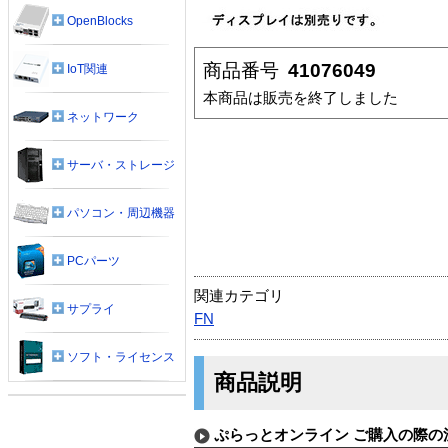
OpenBlocks
商品番号
41076049
IoT関連
本商品は販売を終了しました
ネットワーク
サーバ・ストレージ
パソコン・周辺機器
PCパーツ
関連カテゴリ
サプライ
FN
ソフト・ライセンス
商品説明
ぷらっとオンライン ご購入の際の