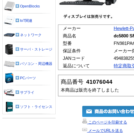
OpenBlocks
IoT関連
メーカー
Hewlett-P
ネットワーク
商品名
dc5800 S
型番
FN981PA
サーバ・ストレージ
保証条件
メーカー
JANコード
49483825
パソコン・周辺機器
返品について
特定商取
PCパーツ
商品番号
41076044
本商品は販売を終了しました
サプライ
ソフト・ライセンス
このページを印刷する
メールでURLを送る