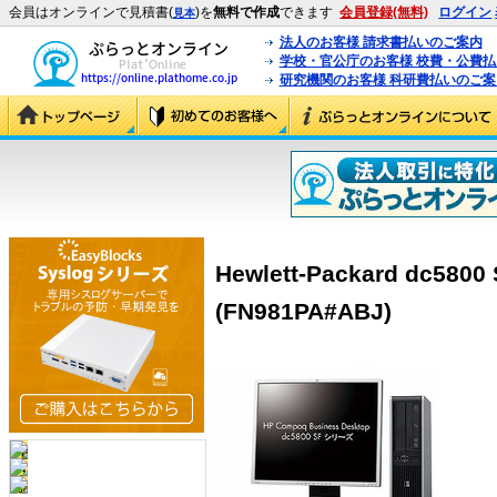
会員はオンラインで見積書(
)を
無料で作成
できます
会員登録(無料)
ログイン
見本
法人のお客様 請求書払いのご案内
学校・官公庁のお客様 校費・公費
研究機関のお客様 科研費払いのご案
Hewlett-Packard dc5800 
(FN981PA#ABJ)