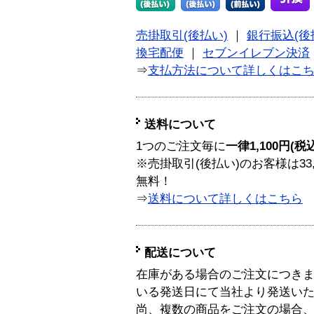
売掛取引(後払い)
｜
銀行振込(後
換宅配便
｜
セブンイレブン決済
⇒
支払方法について詳しくはこ
送料について
1つのご注文毎に
一律1,100円(税
※売掛取引(後払い)のお客様は33
無料！
⇒
送料について詳しくはこちら
配送について
在庫がある場合のご注文につき
いる発送日にて当社より発送い
尚、複数の商品をご注文の場合