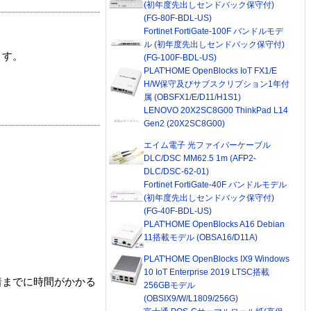
(初年度先出しセンドバック保守付)
(FG-80F-BDL-US)
Fortinet FortiGate-100F バンドルモデ
ル (初年度先出しセンドバック保守付)
ます。
(FG-100F-BDL-US)
PLAT'HOME OpenBlocks IoT FX1/E
H/W保守及びサブスクリプション1年付
属 (OBSFX1/E/D11/H1S1)
LENOVO 20X2SC8G00 ThinkPad L14
Gen2 (20X2SC8G00)
エイム電子 光ファイバーケーブル
DLC/DSC MM62.5 1m (AFP2-
DLC/DSC-62-01)
Fortinet FortiGate-40F バンドルモデル
(初年度先出しセンドバック保守付)
(FG-40F-BDL-US)
PLAT'HOME OpenBlocks A16 Debian
11搭載モデル (OBSA16/D11A)
PLAT'HOME OpenBlocks IX9 Windows
10 IoT Enterprise 2019 LTSC搭載
着までに時間がかかる
256GBモデル
(OBSIX9/W/L1809/256G)