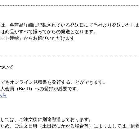
ては、各商品詳細に記載されている発送日にて当社より発送いたし
送は商品がすべて揃ってからの発送となります。
ヤマト運輸」からお選びいただけます
ついて
つでもオンライン見積書を発行することができます。
会員（BizID）への登録が必要です。
ちら
ましては、ご注文後に別途郵送しております。
のため、ご注文日時（土日祝にかかる場合等）によりましては、到