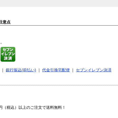
注意点
す。
｜
銀行振込(前払い)
｜
代金引換宅配便
｜
セブンイレブン決済
00円（税込）以上のご注文で送料無料！