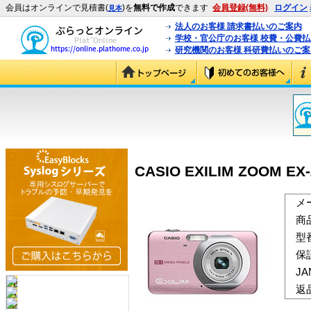
会員はオンラインで見積書(
)を
無料で作成
できます
会員登録(無料)
ログイン
見本
法人のお客様 請求書払いのご案内
学校・官公庁のお客様 校費・公費
研究機関のお客様 科研費払いのご案
CASIO EXILIM ZOOM EX-
メ
商
型
保
J
返