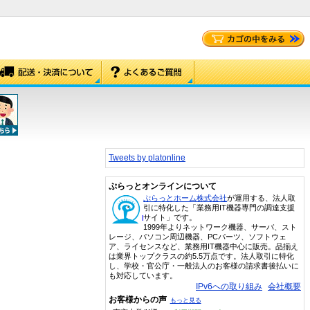
Tweets by platonline
ぷらっとオンラインについて
ぷらっとホーム株式会社
が運用する、法人取
引に特化した「業務用IT機器専門の調達支援
サイト」です。
1999年よりネットワーク機器、サーバ、スト
レージ、パソコン周辺機器、PCパーツ、ソフトウェ
ア、ライセンスなど、業務用IT機器中心に販売。品揃え
は業界トップクラスの約5.5万点です。法人取引に特化
し、学校・官公庁・一般法人のお客様の請求書後払いに
も対応しています。
IPv6への取り組み
会社概要
お客様からの声
もっと見る