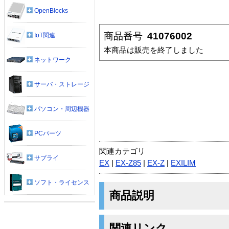
OpenBlocks
商品番号
41076002
IoT関連
本商品は販売を終了しました
ネットワーク
サーバ・ストレージ
パソコン・周辺機器
PCパーツ
関連カテゴリ
サプライ
EX
|
EX-Z85
|
EX-Z
|
EXILIM
ソフト・ライセンス
商品説明
関連リンク