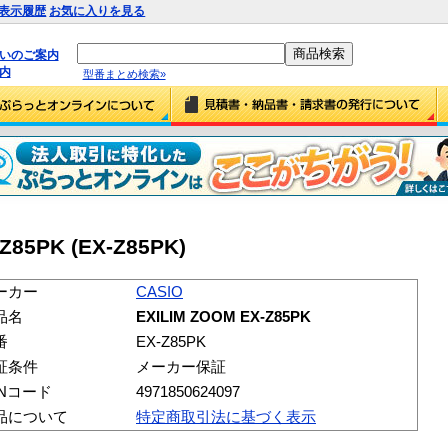
表示履歴
お気に入りを見る
払いのご案内
内
型番まとめ検索»
Z85PK (EX-Z85PK)
ーカー
CASIO
品名
EXILIM ZOOM EX-Z85PK
番
EX-Z85PK
証条件
メーカー保証
ANコード
4971850624097
品について
特定商取引法に基づく表示