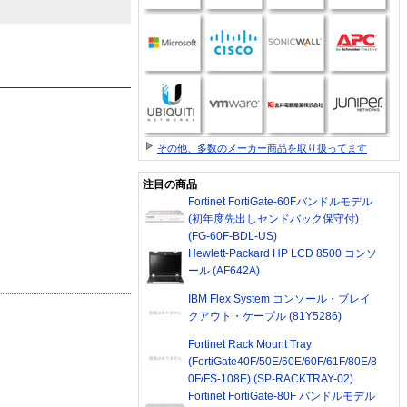
その他、多数のメーカー商品を取り扱ってます
注目の商品
Fortinet FortiGate-60Fバンドルモデル
(初年度先出しセンドバック保守付)
(FG-60F-BDL-US)
Hewlett-Packard HP LCD 8500 コンソ
ール (AF642A)
IBM Flex System コンソール・ブレイ
クアウト・ケーブル (81Y5286)
Fortinet Rack Mount Tray
(FortiGate40F/50E/60E/60F/61F/80E/8
0F/FS-108E) (SP-RACKTRAY-02)
Fortinet FortiGate-80F バンドルモデル