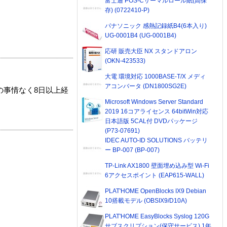
富士通 POS-Cサーマルロール紙(高保
存) (0722410-P)
パナソニック 感熱記録紙B4(6本入り)
UG-0001B4 (UG-0001B4)
応研 販売大臣 NX スタンドアロン
(OKN-423533)
大電 環境対応 1000BASE-T/X メディ
アコンバータ (DN1800SG2E)
の事情なく8日以上経
Microsoft Windows Server Standard
2019 16コアライセンス 64bitWin対応
日本語版 5CAL付 DVDパッケージ
(P73-07691)
IDEC AUTO-ID SOLUTIONS バッテリ
ー BP-007 (BP-007)
TP-Link AX1800 壁面埋め込み型 Wi-Fi
6アクセスポイント (EAP615-WALL)
PLAT'HOME OpenBlocks IX9 Debian
10搭載モデル (OBSIX9/D10A)
PLAT'HOME EasyBlocks Syslog 120G
サブスクリプション(保守サービス) 1年