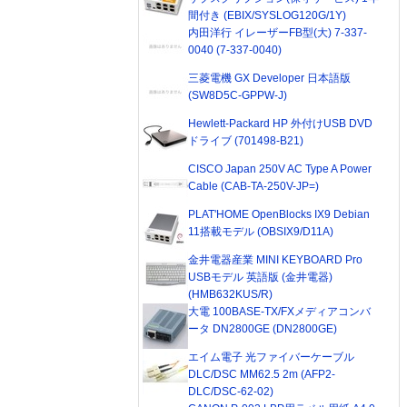
間付き (EBIX/SYSLOG120G/1Y)
内田洋行 イレーザーFB型(大) 7-337-
0040 (7-337-0040)
三菱電機 GX Developer 日本語版
(SW8D5C-GPPW-J)
Hewlett-Packard HP 外付けUSB DVD
ドライブ (701498-B21)
CISCO Japan 250V AC Type A Power
Cable (CAB-TA-250V-JP=)
PLAT'HOME OpenBlocks IX9 Debian
11搭載モデル (OBSIX9/D11A)
金井電器産業 MINI KEYBOARD Pro
USBモデル 英語版 (金井電器)
(HMB632KUS/R)
大電 100BASE-TX/FXメディアコンバ
ータ DN2800GE (DN2800GE)
エイム電子 光ファイバーケーブル
DLC/DSC MM62.5 2m (AFP2-
DLC/DSC-62-02)