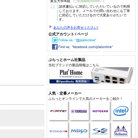
東京大学/K様
(ご利用期間2009年～)
“
請求書払いに対応していただいているので利用
しております。メールでの問い合わせにも丁寧
に対応していただけるので大変ありがたいで
す。
あなたの声をお寄せください!
公式アカウント / ページ
ぷらっとホーム社製品
当社ブランドの製品情報はこちら
人気・定番メーカー
ぷらっとオンラインで人気のメーカーをご紹介！