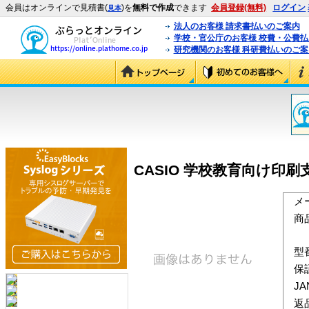
会員はオンラインで見積書(
)を
無料で作成
できます
会員登録(無料)
ログイン
見本
法人のお客様 請求書払いのご案内
学校・官公庁のお客様 校費・公費
研究機関のお客様 科研費払いのご案
CASIO 学校教育向け印刷支援ツー
メ
商
型
保
J
返