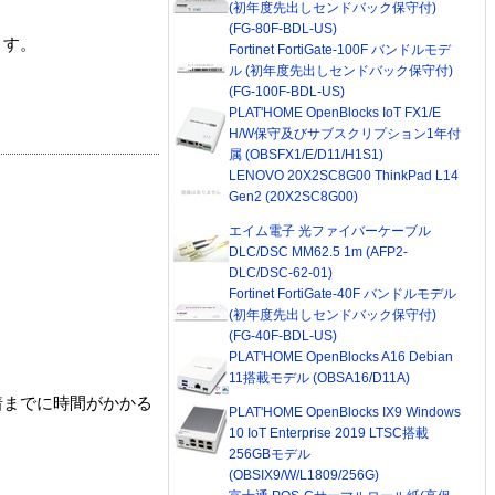
(初年度先出しセンドバック保守付)
(FG-80F-BDL-US)
ます。
Fortinet FortiGate-100F バンドルモデ
ル (初年度先出しセンドバック保守付)
(FG-100F-BDL-US)
PLAT'HOME OpenBlocks IoT FX1/E
H/W保守及びサブスクリプション1年付
属 (OBSFX1/E/D11/H1S1)
LENOVO 20X2SC8G00 ThinkPad L14
Gen2 (20X2SC8G00)
エイム電子 光ファイバーケーブル
DLC/DSC MM62.5 1m (AFP2-
DLC/DSC-62-01)
Fortinet FortiGate-40F バンドルモデル
(初年度先出しセンドバック保守付)
(FG-40F-BDL-US)
PLAT'HOME OpenBlocks A16 Debian
11搭載モデル (OBSA16/D11A)
着までに時間がかかる
PLAT'HOME OpenBlocks IX9 Windows
10 IoT Enterprise 2019 LTSC搭載
256GBモデル
(OBSIX9/W/L1809/256G)