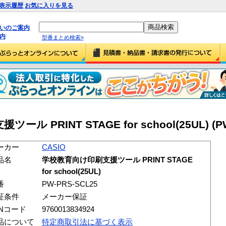
表示履歴
お気に入りを見る
払いのご案内
内
型番まとめ検索»
ル PRINT STAGE for school(25UL) (PW
ーカー
CASIO
品名
学校教育向け印刷支援ツール PRINT STAGE
for school(25UL)
番
PW-PRS-SCL25
証条件
メーカー保証
ANコード
9760013834924
品について
特定商取引法に基づく表示