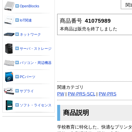
関
OpenBlocks
商品番号
41075989
IoT関連
本商品は販売を終了しました
ネットワーク
サーバ・ストレージ
パソコン・周辺機器
PCパーツ
関連カテゴリ
サプライ
PW
|
PW-PRS-SCL
|
PW-PRS
ソフト・ライセンス
商品説明
学校教育に特化した、快適なプリン