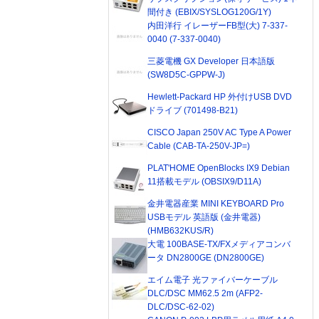
間付き (EBIX/SYSLOG120G/1Y)
内田洋行 イレーザーFB型(大) 7-337-
0040 (7-337-0040)
三菱電機 GX Developer 日本語版
(SW8D5C-GPPW-J)
Hewlett-Packard HP 外付けUSB DVD
ドライブ (701498-B21)
CISCO Japan 250V AC Type A Power
Cable (CAB-TA-250V-JP=)
PLAT'HOME OpenBlocks IX9 Debian
11搭載モデル (OBSIX9/D11A)
金井電器産業 MINI KEYBOARD Pro
USBモデル 英語版 (金井電器)
(HMB632KUS/R)
大電 100BASE-TX/FXメディアコンバ
ータ DN2800GE (DN2800GE)
エイム電子 光ファイバーケーブル
DLC/DSC MM62.5 2m (AFP2-
DLC/DSC-62-02)