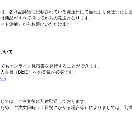
ては、各商品詳細に記載されている発送日にて当社より発送いたし
送は商品がすべて揃ってからの発送となります。
ヤマト運輸」からお選びいただけます
ついて
つでもオンライン見積書を発行することができます。
会員（BizID）への登録が必要です。
ちら
ましては、ご注文後に別途郵送しております。
のため、ご注文日時（土日祝にかかる場合等）によりましては、到