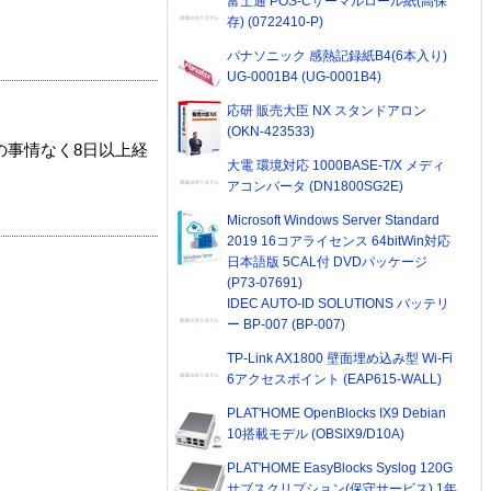
富士通 POS-Cサーマルロール紙(高保
存) (0722410-P)
パナソニック 感熱記録紙B4(6本入り)
UG-0001B4 (UG-0001B4)
応研 販売大臣 NX スタンドアロン
(OKN-423533)
の事情なく8日以上経
大電 環境対応 1000BASE-T/X メディ
アコンバータ (DN1800SG2E)
Microsoft Windows Server Standard
2019 16コアライセンス 64bitWin対応
日本語版 5CAL付 DVDパッケージ
(P73-07691)
IDEC AUTO-ID SOLUTIONS バッテリ
ー BP-007 (BP-007)
TP-Link AX1800 壁面埋め込み型 Wi-Fi
6アクセスポイント (EAP615-WALL)
PLAT'HOME OpenBlocks IX9 Debian
10搭載モデル (OBSIX9/D10A)
PLAT'HOME EasyBlocks Syslog 120G
サブスクリプション(保守サービス) 1年