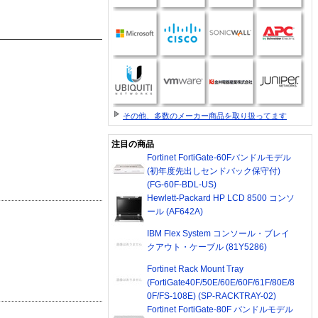
その他、多数のメーカー商品を取り扱ってます
注目の商品
Fortinet FortiGate-60Fバンドルモデル
(初年度先出しセンドバック保守付)
(FG-60F-BDL-US)
Hewlett-Packard HP LCD 8500 コンソ
ール (AF642A)
IBM Flex System コンソール・ブレイ
クアウト・ケーブル (81Y5286)
Fortinet Rack Mount Tray
(FortiGate40F/50E/60E/60F/61F/80E/8
0F/FS-108E) (SP-RACKTRAY-02)
Fortinet FortiGate-80F バンドルモデル