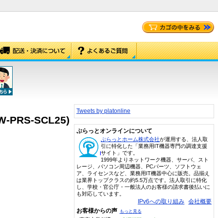
Tweets by platonline
-PRS-SCL25)
ぷらっとオンラインについて
ぷらっとホーム株式会社
が運用する、法人取
引に特化した「業務用IT機器専門の調達支援
サイト」です。
1999年よりネットワーク機器、サーバ、スト
レージ、パソコン周辺機器、PCパーツ、ソフトウェ
ア、ライセンスなど、業務用IT機器中心に販売。品揃え
は業界トップクラスの約5.5万点です。法人取引に特化
し、学校・官公庁・一般法人のお客様の請求書後払いに
も対応しています。
IPv6への取り組み
会社概要
お客様からの声
もっと見る