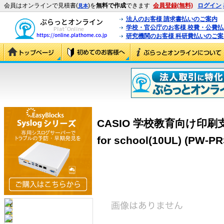
会員はオンラインで見積書(
)を
無料で作成
できます
会員登録(無料)
ログイン
見本
法人のお客様 請求書払いのご案内
学校・官公庁のお客様 校費・公費
研究機関のお客様 科研費払いのご案
CASIO 学校教育向け印刷支
for school(10UL) (PW-P