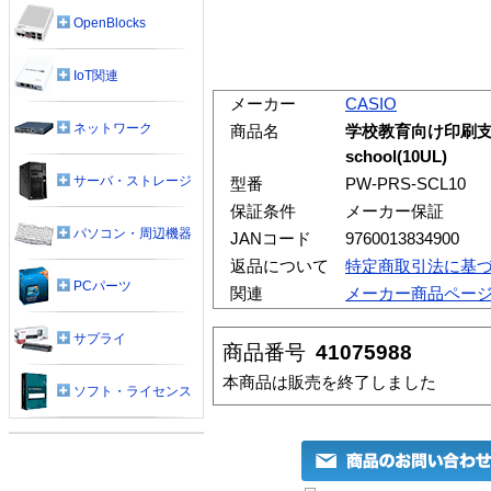
OpenBlocks
IoT関連
メーカー
CASIO
ネットワーク
商品名
学校教育向け印刷支援ツ
school(10UL)
サーバ・ストレージ
型番
PW-PRS-SCL10
保証条件
メーカー保証
パソコン・周辺機器
JANコード
9760013834900
返品について
特定商取引法に基
PCパーツ
関連
メーカー商品ペー
サプライ
商品番号
41075988
本商品は販売を終了しました
ソフト・ライセンス