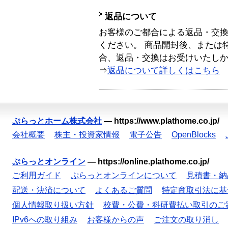
返品について
お客様のご都合による返品・交
ください。 商品開封後、または
合、返品・交換はお受けいたし
⇒
返品について詳しくはこちら
ぷらっとホーム株式会社
—
https://www.plathome.co.jp/
会社概要
株主・投資家情報
電子公告
OpenBlocks
ぷらっとオンライン
—
https://online.plathome.co.jp/
ご利用ガイド
ぷらっとオンラインについて
見積書・納
配送・決済について
よくあるご質問
特定商取引法に基
個人情報取り扱い方針
校費・公費・科研費払い取引のご
IPv6への取り組み
お客様からの声
ご注文の取り消し