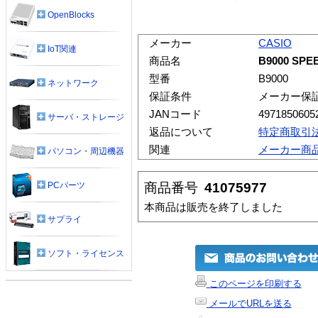
OpenBlocks
メーカー
CASIO
IoT関連
商品名
B9000 S
型番
B9000
ネットワーク
保証条件
メーカー保
JANコード
4971850605
サーバ・ストレージ
返品について
特定商取引
関連
メーカー商
パソコン・周辺機器
商品番号
41075977
PCパーツ
本商品は販売を終了しました
サプライ
ソフト・ライセンス
このページを印刷する
メールでURLを送る