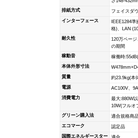
さ148-432m
排紙方式
フェイスダ
インターフェース
IEEE128
格)、LAN (1
耐久性
120万ペー
の期間
稼動音
稼働時:55dB
本体外形寸法
W478mm×D
質量
約23.9kg
電源
AC100V、9
消費電力
最大:880W
10W(フルオ
グリーン購入法
適合規格商
エコマーク
認定品
国際エネルギースター
適合