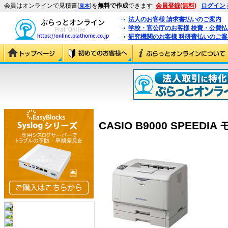
会員はオンラインで見積書(
)を
無料で作成
できます
会員登録(無料)
ログイン
見本
法人のお客様 請求書払いのご案内
学校・官公庁のお客様 校費・公費
研究機関のお客様 科研費払いのご案
CASIO B9000 SPEEDI