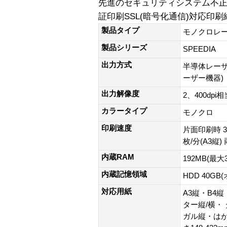
先進のセキュリティシステム不
証印刷SSL(暗号化通信)対応印
製品タイプ
モノクロレ
製品シリーズ
SPEEDIA
出力方式
半導体レーザ
ーザー機器)
出力解像度
2、400dpi相
カラータイプ
モノクロ
印刷速度
片面印刷時 35
枚/分(A3縦)
内蔵RAM
192MB(最大3
内蔵記憶領域
HDD 40GB
対応用紙
A3縦・B4縦
ター縦/横・
ガル縦・はが