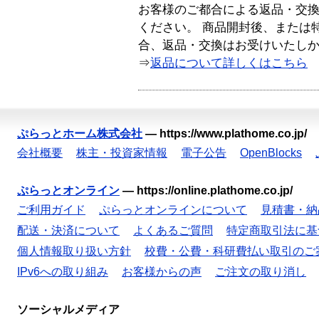
お客様のご都合による返品・交
ください。 商品開封後、または
合、返品・交換はお受けいたし
⇒
返品について詳しくはこちら
ぷらっとホーム株式会社
—
https://www.plathome.co.jp/
会社概要
株主・投資家情報
電子公告
OpenBlocks
ぷらっとオンライン
—
https://online.plathome.co.jp/
ご利用ガイド
ぷらっとオンラインについて
見積書・納
配送・決済について
よくあるご質問
特定商取引法に基
個人情報取り扱い方針
校費・公費・科研費払い取引のご
IPv6への取り組み
お客様からの声
ご注文の取り消し
ソーシャルメディア