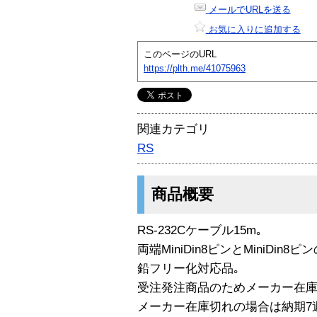
メールでURLを送る
お気に入りに追加する
このページのURL
https://plth.me/41075963
関連カテゴリ
RS
商品概要
RS-232Cケーブル15m｡
両端MiniDin8ピンとMiniDin8ピ
鉛フリー化対応品｡
受注発注商品のためメーカー在庫
メーカー在庫切れの場合は納期7