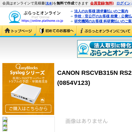
会員はオンラインで見積書(
)を
無料で作成
できます
会員登録(無料)
ログイン
見本
法人のお客様 請求書払いのご案内
学校・官公庁のお客様 校費・公費
研究機関のお客様 科研費払いのご案
CANON RSCVB315N 
(0854V123)