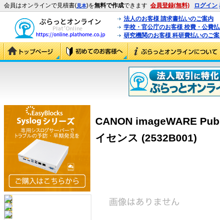
会員はオンラインで見積書(
)を
無料で作成
できます
会員登録(無料)
ログイン
見本
法人のお客様 請求書払いのご案内
学校・官公庁のお客様 校費・公費
研究機関のお客様 科研費払いのご案
CANON imageWARE Publi
イセンス (2532B001)