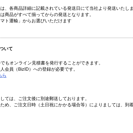
ては、各商品詳細に記載されている発送日にて当社より発送いたし
送は商品がすべて揃ってからの発送となります。
ヤマト運輸」からお選びいただけます
ついて
つでもオンライン見積書を発行することができます。
会員（BizID）への登録が必要です。
ちら
ましては、ご注文後に別途郵送しております。
のため、ご注文日時（土日祝にかかる場合等）によりましては、到