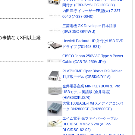
間付き (EBIX/SYSLOG120G/1Y)
内田洋行 イレーザーFB型(大) 7-337-
0040 (7-337-0040)
三菱電機 GX Developer 日本語版
(SW8D5C-GPPW-J)
の事情なく8日以上経
Hewlett-Packard HP 外付けUSB DVD
ドライブ (701498-B21)
CISCO Japan 250V AC Type A Power
Cable (CAB-TA-250V-JP=)
PLAT'HOME OpenBlocks IX9 Debian
11搭載モデル (OBSIX9/D11A)
金井電器産業 MINI KEYBOARD Pro
USBモデル 英語版 (金井電器)
(HMB632KUS/R)
大電 100BASE-TX/FXメディアコンバ
ータ DN2800GE (DN2800GE)
エイム電子 光ファイバーケーブル
DLC/DSC MM62.5 2m (AFP2-
DLC/DSC-62-02)