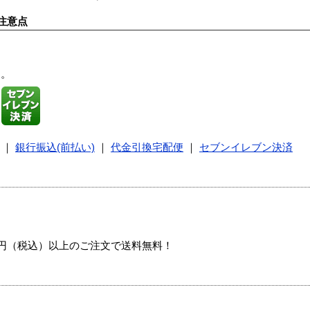
注意点
す。
｜
銀行振込(前払い)
｜
代金引換宅配便
｜
セブンイレブン決済
00円（税込）以上のご注文で送料無料！