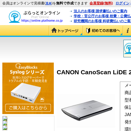
会員はオンラインで見積書(
)を
無料で作成
できます
会員登録(無料)
ログイン
見本
法人のお客様 請求書払いのご案内
学校・官公庁のお客様 校費・公費
研究機関のお客様 科研費払いのご案
CANON CanoScan LiDE 2
メ
商
型
保
J
発
環