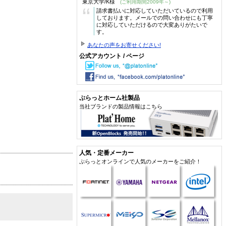
東京大学/K様
(ご利用期間2009年～)
“
請求書払いに対応していただいているので利用
しております。メールでの問い合わせにも丁寧
に対応していただけるので大変ありがたいで
す。
あなたの声をお寄せください!
公式アカウント / ページ
ぷらっとホーム社製品
当社ブランドの製品情報はこちら
人気・定番メーカー
ぷらっとオンラインで人気のメーカーをご紹介！