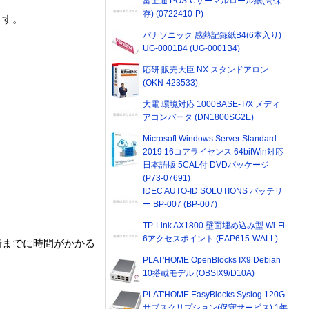
富士通 POS-Cサーマルロール紙(高保
存) (0722410-P)
ます。
パナソニック 感熱記録紙B4(6本入り)
UG-0001B4 (UG-0001B4)
応研 販売大臣 NX スタンドアロン
(OKN-423533)
大電 環境対応 1000BASE-T/X メディ
アコンバータ (DN1800SG2E)
Microsoft Windows Server Standard
2019 16コアライセンス 64bitWin対応
日本語版 5CAL付 DVDパッケージ
(P73-07691)
IDEC AUTO-ID SOLUTIONS バッテリ
ー BP-007 (BP-007)
TP-Link AX1800 壁面埋め込み型 Wi-Fi
6アクセスポイント (EAP615-WALL)
着までに時間がかかる
PLAT'HOME OpenBlocks IX9 Debian
10搭載モデル (OBSIX9/D10A)
PLAT'HOME EasyBlocks Syslog 120G
サブスクリプション(保守サービス) 1年