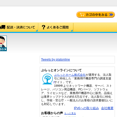
Tweets by platonline
ぷらっとオンラインについて
ぷらっとホーム株式会社
が運用する、法人取
引に特化した「業務用IT機器専門の調達支援
サイト」です。
1999年よりネットワーク機器、サーバ、スト
レージ、パソコン周辺機器、PCパーツ、ソフトウェ
ア、ライセンスなど、業務用IT機器中心に販売。品揃え
は業界トップクラスの約5.5万点です。法人取引に特化
し、学校・官公庁・一般法人のお客様の請求書後払いに
も対応しています。
IPv6への取り組み
会社概要
お客様からの声
もっと見る