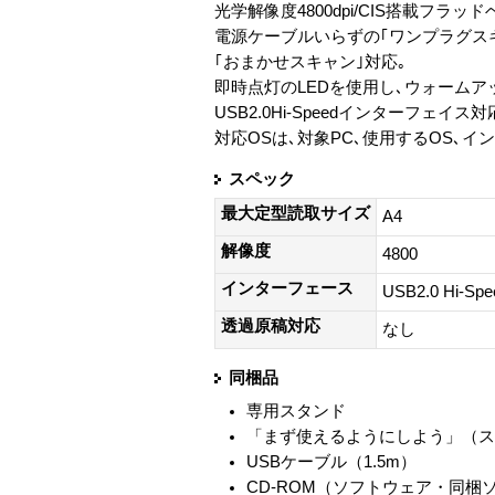
光学解像度4800dpi/CIS搭載フラッ
電源ケーブルいらずの｢ワンプラグス
｢おまかせスキャン｣対応｡
即時点灯のLEDを使用し､ウォーム
USB2.0Hi-Speedインターフェイス対
対応OSは､対象PC､使用するOS､
スペック
最大定型読取サイズ
A4
解像度
4800
インターフェース
USB2.0 Hi-Sp
透過原稿対応
なし
同梱品
専用スタンド
「まず使えるようにしよう」（
USBケーブル（1.5m）
CD-ROM（ソフトウェア・同梱