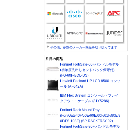
その他、多数のメーカー商品を取り扱ってます
注目の商品
Fortinet FortiGate-60Fバンドルモデル
(初年度先出しセンドバック保守付)
(FG-60F-BDL-US)
Hewlett-Packard HP LCD 8500 コンソ
ール (AF642A)
IBM Flex System コンソール・ブレイ
クアウト・ケーブル (81Y5286)
Fortinet Rack Mount Tray
(FortiGate40F/50E/60E/60F/61F/80E/8
0F/FS-108E) (SP-RACKTRAY-02)
Fortinet FortiGate-80F バンドルモデル