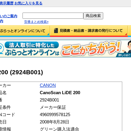
表示履歴
お気に入りを見る
払いのご案内
内
型番まとめ検索»
00 (2924B001)
ーカー
CANON
品名
CanoScan LiDE 200
番
2924B001
証条件
メーカー保証
ANコード
4960999578125
売日
2008年8月28日
境情報
グリーン購入法適合