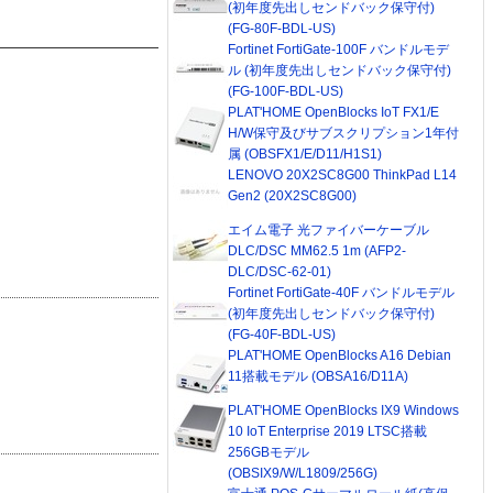
(初年度先出しセンドバック保守付)
(FG-80F-BDL-US)
Fortinet FortiGate-100F バンドルモデ
ル (初年度先出しセンドバック保守付)
(FG-100F-BDL-US)
PLAT'HOME OpenBlocks IoT FX1/E
H/W保守及びサブスクリプション1年付
属 (OBSFX1/E/D11/H1S1)
LENOVO 20X2SC8G00 ThinkPad L14
Gen2 (20X2SC8G00)
エイム電子 光ファイバーケーブル
DLC/DSC MM62.5 1m (AFP2-
DLC/DSC-62-01)
Fortinet FortiGate-40F バンドルモデル
(初年度先出しセンドバック保守付)
(FG-40F-BDL-US)
PLAT'HOME OpenBlocks A16 Debian
11搭載モデル (OBSA16/D11A)
PLAT'HOME OpenBlocks IX9 Windows
10 IoT Enterprise 2019 LTSC搭載
256GBモデル
(OBSIX9/W/L1809/256G)