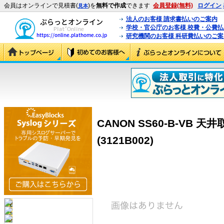
会員はオンラインで見積書(
)を
無料で作成
できます
会員登録(無料)
ログイン
見本
法人のお客様 請求書払いのご案内
学校・官公庁のお客様 校費・公費
研究機関のお客様 科研費払いのご案
CANON SS60-B-VB 
(3121B002)