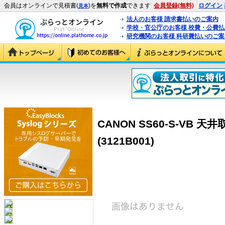
会員はオンラインで見積書(
)を
無料で作成
できます
会員登録(無料)
ログイン
見本
法人のお客様 請求書払いのご案内
学校・官公庁のお客様 校費・公費
研究機関のお客様 科研費払いのご案
CANON SS60-S-VB 
(3121B001)