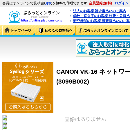
会員はオンラインで見積書(
)を
無料で作成
できます
会員登録(無料)
ログイン
見本
法人のお客様 請求書払いのご案内
学校・官公庁のお客様 校費・公費
研究機関のお客様 科研費払いのご案
CANON VK-16 ネット
(3099B002)