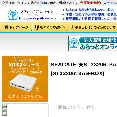
会員はオンラインで見積書(
)を
無料で作成
できます
会員登録(無料)
ログイン
見本
法人のお客様 請求書払いのご案内
学校・官公庁のお客様 校費・公費
研究機関のお客様 科研費払いのご案
SEAGATE ★ST3320613AS
(ST3320613AS-BOX)