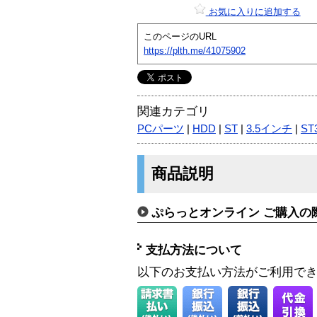
お気に入りに追加する
このページのURL
https://plth.me/41075902
関連カテゴリ
PCパーツ
|
HDD
|
ST
|
3.5インチ
|
ST
商品説明
ぷらっとオンライン ご購入の
支払方法について
以下のお支払い方法がご利用で