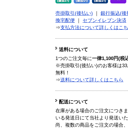
売掛取引(後払い)
｜
銀行振込(後
換宅配便
｜
セブンイレブン決済
⇒
支払方法について詳しくはこ
送料について
1つのご注文毎に
一律1,100円(税
※売掛取引(後払い)のお客様は33
無料！
⇒
送料について詳しくはこちら
配送について
在庫がある場合のご注文につき
いる発送日にて当社より発送い
尚、複数の商品をご注文の場合