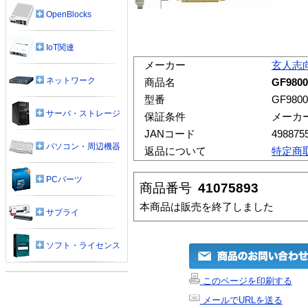
OpenBlocks
IoT関連
メーカー
玄人志
ネットワーク
商品名
GF980
型番
GF980
サーバ・ストレージ
保証条件
メーカ
JANコード
498875
パソコン・周辺機器
返品について
特定商
PCパーツ
商品番号
41075893
本商品は販売を終了しました
サプライ
ソフト・ライセンス
このページを印刷する
メールでURLを送る