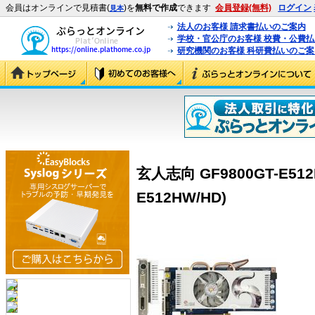
会員はオンラインで見積書(
)を
無料で作成
できます
会員登録(無料)
ログイン
見本
法人のお客様 請求書払いのご案内
学校・官公庁のお客様 校費・公費
研究機関のお客様 科研費払いのご案
玄人志向 GF9800GT-E512H
E512HW/HD)