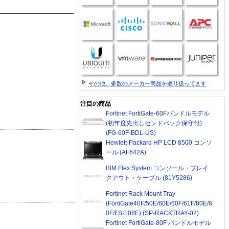
その他、多数のメーカー商品を取り扱ってます
注目の商品
Fortinet FortiGate-60Fバンドルモデル
(初年度先出しセンドバック保守付)
(FG-60F-BDL-US)
Hewlett-Packard HP LCD 8500 コンソ
ール (AF642A)
IBM Flex System コンソール・ブレイ
クアウト・ケーブル (81Y5286)
Fortinet Rack Mount Tray
(FortiGate40F/50E/60E/60F/61F/80E/8
0F/FS-108E) (SP-RACKTRAY-02)
Fortinet FortiGate-80F バンドルモデル