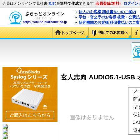
会員はオンラインで見積書(
)を
無料で作成
できます
会員登録(無料)
ログイン
見本
法人のお客様 請求書払いのご案内
学校・官公庁のお客様 校費・公費
研究機関のお客様 科研費払いのご案
玄人志向 AUDIO5.1-USB
メ
商
型
保
J
返