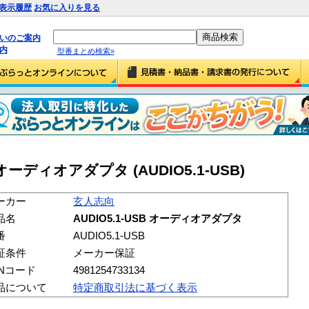
表示履歴
お気に入りを見る
払いのご案内
内
型番まとめ検索»
 オーディオアダプタ (AUDIO5.1-USB)
ーカー
玄人志向
品名
AUDIO5.1-USB オーディオアダプタ
番
AUDIO5.1-USB
証条件
メーカー保証
ANコード
4981254733134
品について
特定商取引法に基づく表示