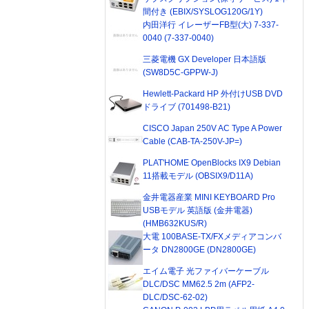
間付き (EBIX/SYSLOG120G/1Y)
内田洋行 イレーザーFB型(大) 7-337-
0040 (7-337-0040)
三菱電機 GX Developer 日本語版
(SW8D5C-GPPW-J)
Hewlett-Packard HP 外付けUSB DVD
ドライブ (701498-B21)
CISCO Japan 250V AC Type A Power
Cable (CAB-TA-250V-JP=)
PLAT'HOME OpenBlocks IX9 Debian
11搭載モデル (OBSIX9/D11A)
金井電器産業 MINI KEYBOARD Pro
USBモデル 英語版 (金井電器)
(HMB632KUS/R)
大電 100BASE-TX/FXメディアコンバ
ータ DN2800GE (DN2800GE)
エイム電子 光ファイバーケーブル
DLC/DSC MM62.5 2m (AFP2-
DLC/DSC-62-02)