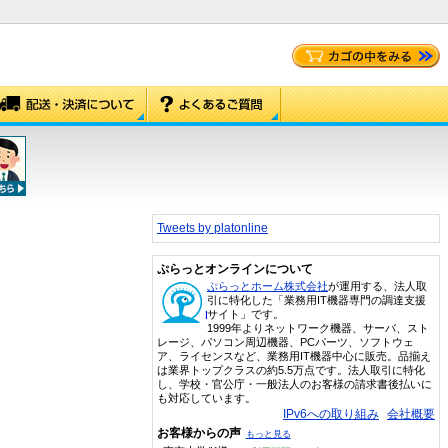
Tweets by platonline
ぷらっとオンラインについて
ぷらっとホーム株式会社
が運用する、法人取
引に特化した「業務用IT機器専門の調達支援
サイト」です。
1999年よりネットワーク機器、サーバ、スト
レージ、パソコン周辺機器、PCパーツ、ソフトウェ
ア、ライセンスなど、業務用IT機器中心に販売。品揃え
は業界トップクラスの約5.5万点です。法人取引に特化
し、学校・官公庁・一般法人のお客様の請求書後払いに
も対応しています。
IPv6への取り組み
会社概要
お客様からの声
もっと見る