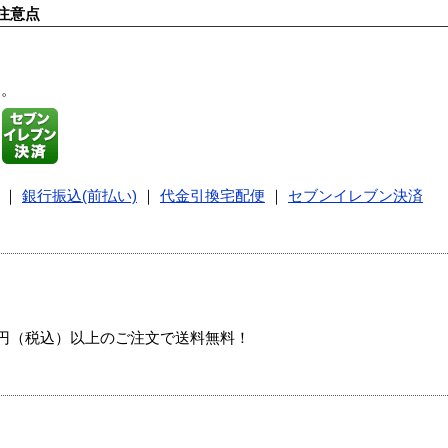
注意点
す。
｜
銀行振込(前払い)
｜
代金引換宅配便
｜
セブンイレブン決済
00円（税込）以上のご注文で送料無料！