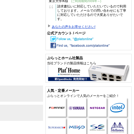
東京大学/K様
(ご利用期間2009年～)
“
請求書払いに対応していただいているので利用
しております。メールでの問い合わせにも丁寧
に対応していただけるので大変ありがたいで
す。
あなたの声をお寄せください!
公式アカウント / ページ
ぷらっとホーム社製品
当社ブランドの製品情報はこちら
人気・定番メーカー
ぷらっとオンラインで人気のメーカーをご紹介！