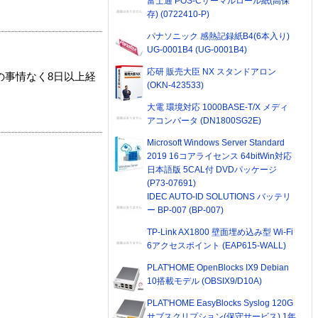
富士通 POS-Cサーマルロール紙(高保
存) (0722410-P)
パナソニック 感熱記録紙B4(6本入り)
UG-0001B4 (UG-0001B4)
応研 販売大臣 NX スタンドアロン
の事情なく8日以上経
(OKN-423533)
大電 環境対応 1000BASE-T/X メディ
アコンバータ (DN1800SG2E)
Microsoft Windows Server Standard
2019 16コアライセンス 64bitWin対応
日本語版 5CAL付 DVDパッケージ
(P73-07691)
IDEC AUTO-ID SOLUTIONS バッテリ
ー BP-007 (BP-007)
TP-Link AX1800 壁面埋め込み型 Wi-Fi
6アクセスポイント (EAP615-WALL)
PLAT'HOME OpenBlocks IX9 Debian
10搭載モデル (OBSIX9/D10A)
PLAT'HOME EasyBlocks Syslog 120G
サブスクリプション(保守サービス) 1年