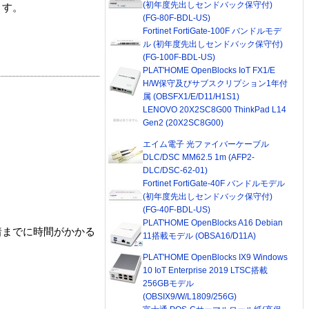
(初年度先出しセンドバック保守付)
ます。
(FG-80F-BDL-US)
Fortinet FortiGate-100F バンドルモデ
ル (初年度先出しセンドバック保守付)
(FG-100F-BDL-US)
PLAT'HOME OpenBlocks IoT FX1/E
H/W保守及びサブスクリプション1年付
属 (OBSFX1/E/D11/H1S1)
LENOVO 20X2SC8G00 ThinkPad L14
Gen2 (20X2SC8G00)
エイム電子 光ファイバーケーブル
DLC/DSC MM62.5 1m (AFP2-
DLC/DSC-62-01)
Fortinet FortiGate-40F バンドルモデル
(初年度先出しセンドバック保守付)
(FG-40F-BDL-US)
PLAT'HOME OpenBlocks A16 Debian
着までに時間がかかる
11搭載モデル (OBSA16/D11A)
PLAT'HOME OpenBlocks IX9 Windows
10 IoT Enterprise 2019 LTSC搭載
256GBモデル
(OBSIX9/W/L1809/256G)