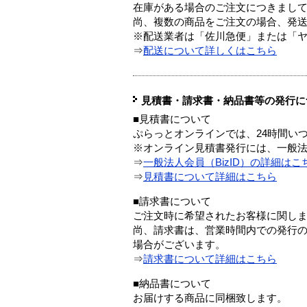
在庫がある場合のご注文につきまし
尚、複数の商品をご注文の場合、発
※配送業者は「佐川急便」または「
⇒
配送について詳しくはこちら
見積書・請求書・納品書等の発行に
■見積書について
ぷらっとオンラインでは、24時間い
※オンライン見積書発行には、一般法人
⇒
一般法人会員（BizID）の詳細はこ
⇒
見積書について詳細はこちら
■請求書について
ご注文時に希望されたお客様に関し
尚、請求書は、営業時間内での発行
場合がございます。
⇒
請求書について詳細はこちら
■納品書について
お届けする商品に同梱致します。