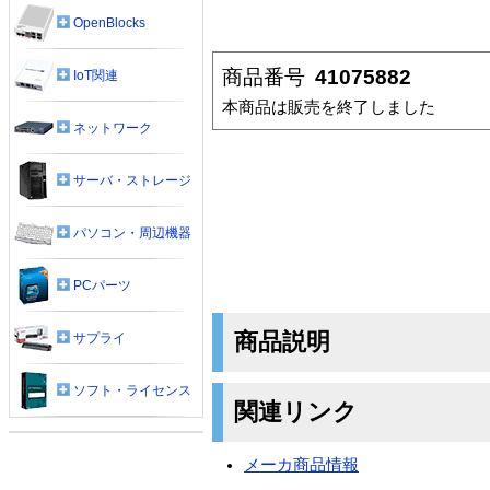
OpenBlocks
商品番号
41075882
IoT関連
本商品は販売を終了しました
ネットワーク
サーバ・ストレージ
パソコン・周辺機器
PCパーツ
商品説明
サプライ
ソフト・ライセンス
関連リンク
メーカ商品情報