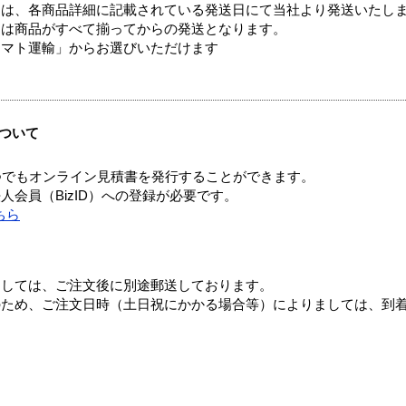
ては、各商品詳細に記載されている発送日にて当社より発送いたし
送は商品がすべて揃ってからの発送となります。
ヤマト運輸」からお選びいただけます
ついて
つでもオンライン見積書を発行することができます。
会員（BizID）への登録が必要です。
ちら
ましては、ご注文後に別途郵送しております。
のため、ご注文日時（土日祝にかかる場合等）によりましては、到