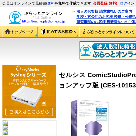
会員はオンラインで見積書(
)を
無料で作成
できます
会員登録(無料)
ログイン
見本
法人のお客様 請求書払いのご案内
学校・官公庁のお客様 校費・公費
研究機関のお客様 科研費払いのご案
セルシス ComicStudioPro
ョンアップ版 (CES-10153