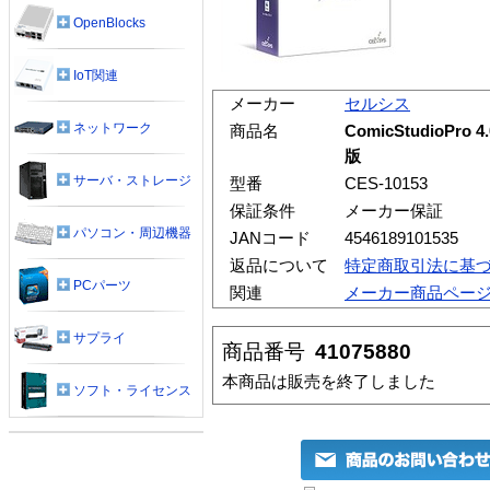
OpenBlocks
IoT関連
メーカー
セルシス
ネットワーク
商品名
ComicStudioPro
版
サーバ・ストレージ
型番
CES-10153
保証条件
メーカー保証
パソコン・周辺機器
JANコード
4546189101535
返品について
特定商取引法に基
PCパーツ
関連
メーカー商品ペー
サプライ
商品番号
41075880
本商品は販売を終了しました
ソフト・ライセンス