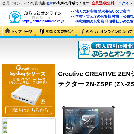
会員はオンラインで見積書(
)を
無料で作成
できます
会員登録(無料)
ログイン
見本
法人のお客様 請求書払いのご案内
学校・官公庁のお客様 校費・公費
研究機関のお客様 科研費払いのご案
Creative CREATIV
テクター ZN-ZSPF (ZN-ZS