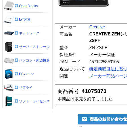
OpenBlocks
IoT関連
メーカー
Creative
ネットワーク
商品名
CREATIVE ZE
ZSPF
サーバ・ストレージ
型番
ZN-ZSPF
保証条件
メーカー保証
パソコン・周辺機器
JANコード
4571225893105
返品について
特定商取引法に基
PCパーツ
関連
メーカー商品ペー
サプライ
商品番号
41075873
本商品は販売を終了しました
ソフト・ライセンス