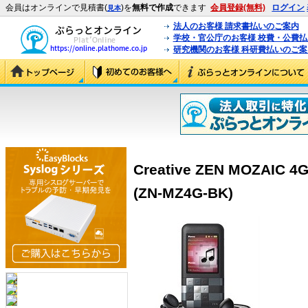
会員はオンラインで見積書(
)を
無料で作成
できます
会員登録(無料)
ログイン
見本
法人のお客様 請求書払いのご案内
学校・官公庁のお客様 校費・公費
研究機関のお客様 科研費払いのご案
Creative ZEN MOZAIC
(ZN-MZ4G-BK)