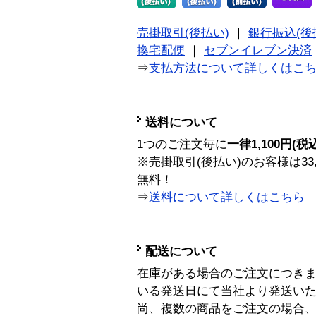
売掛取引(後払い)
｜
銀行振込(後
換宅配便
｜
セブンイレブン決済
⇒
支払方法について詳しくはこ
送料について
1つのご注文毎に
一律1,100円(税
※売掛取引(後払い)のお客様は33
無料！
⇒
送料について詳しくはこちら
配送について
在庫がある場合のご注文につき
いる発送日にて当社より発送い
尚、複数の商品をご注文の場合