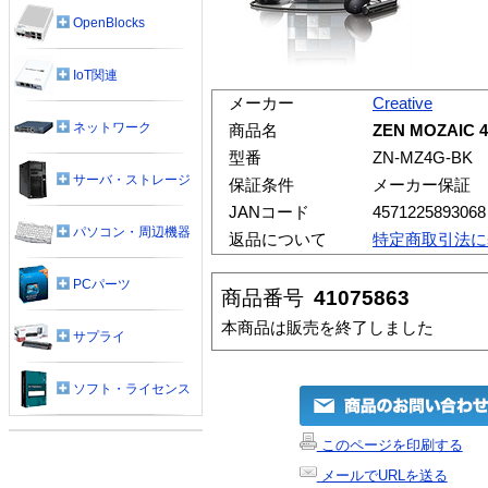
OpenBlocks
IoT関連
メーカー
Creative
ネットワーク
商品名
ZEN MOZAIC
型番
ZN-MZ4G-BK
サーバ・ストレージ
保証条件
メーカー保証
JANコード
4571225893068
パソコン・周辺機器
返品について
特定商取引法に
PCパーツ
商品番号
41075863
本商品は販売を終了しました
サプライ
ソフト・ライセンス
このページを印刷する
メールでURLを送る