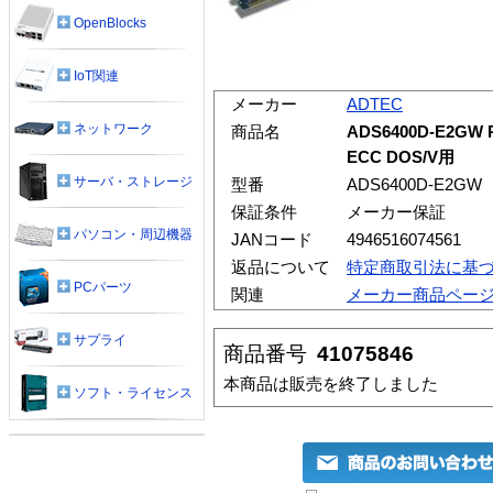
OpenBlocks
IoT関連
メーカー
ADTEC
ネットワーク
商品名
ADS6400D-E2GW P
ECC DOS/V用
サーバ・ストレージ
型番
ADS6400D-E2GW
保証条件
メーカー保証
パソコン・周辺機器
JANコード
4946516074561
返品について
特定商取引法に基
PCパーツ
関連
メーカー商品ペー
サプライ
商品番号
41075846
本商品は販売を終了しました
ソフト・ライセンス