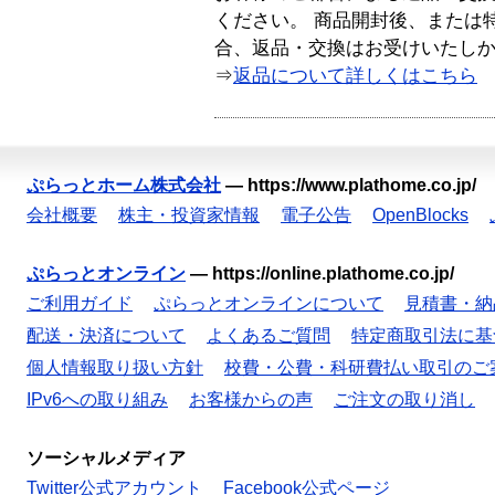
ください。 商品開封後、または
合、返品・交換はお受けいたし
⇒
返品について詳しくはこちら
ぷらっとホーム株式会社
—
https://www.plathome.co.jp/
会社概要
株主・投資家情報
電子公告
OpenBlocks
ぷらっとオンライン
—
https://online.plathome.co.jp/
ご利用ガイド
ぷらっとオンラインについて
見積書・納
配送・決済について
よくあるご質問
特定商取引法に基
個人情報取り扱い方針
校費・公費・科研費払い取引のご
IPv6への取り組み
お客様からの声
ご注文の取り消し
ソーシャルメディア
Twitter公式アカウント
Facebook公式ページ