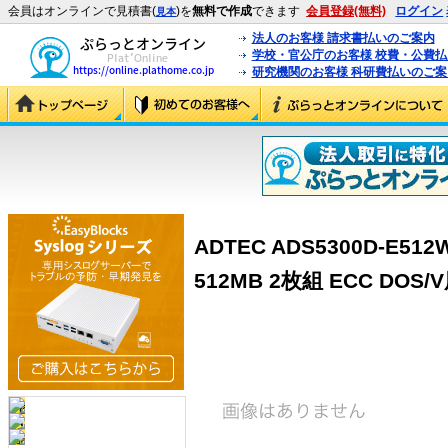
会員はオンラインで見積書(
)を
無料で作成
できます
会員登録(無料)
ログイン
見本
法人のお客様 請求書払いのご案内
学校・官公庁のお客様 校費・公費
研究機関のお客様 科研費払いのご案
ADTEC ADS5300D-E512W
512MB 2枚組 ECC DOS/V