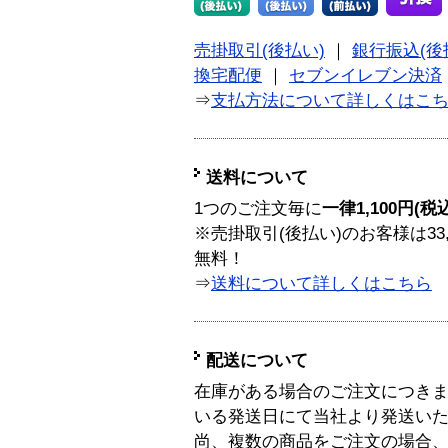
売掛取引(後払い)
｜
銀行振込(後
換宅配便
｜
セブンイレブン決済
⇒
支払方法について詳しくはこ
送料について
1つのご注文毎に
一律1,100円(税
※売掛取引(後払い)のお客様は33
無料！
⇒
送料について詳しくはこちら
配送について
在庫がある場合のご注文につき
いる発送日にて当社より発送い
尚、複数の商品をご注文の場合