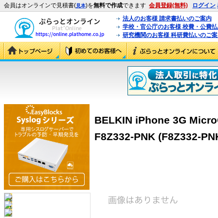
会員はオンラインで見積書(
)を
無料で作成
できます
会員登録(無料)
ログイン
見本
法人のお客様 請求書払いのご案内
学校・官公庁のお客様 校費・公費
研究機関のお客様 科研費払いのご案
BELKIN iPhone 3G Micro
F8Z332-PNK (F8Z332-PN