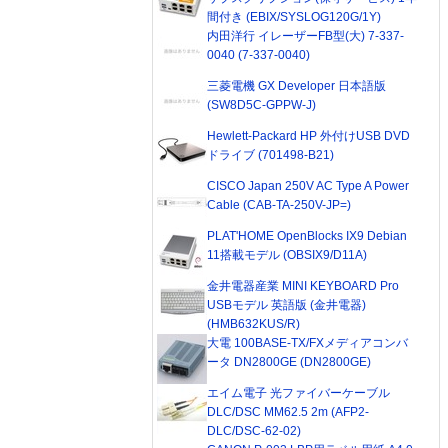
間付き (EBIX/SYSLOG120G/1Y)
内田洋行 イレーザーFB型(大) 7-337-
0040 (7-337-0040)
三菱電機 GX Developer 日本語版
(SW8D5C-GPPW-J)
Hewlett-Packard HP 外付けUSB DVD
ドライブ (701498-B21)
CISCO Japan 250V AC Type A Power
Cable (CAB-TA-250V-JP=)
PLAT'HOME OpenBlocks IX9 Debian
11搭載モデル (OBSIX9/D11A)
金井電器産業 MINI KEYBOARD Pro
USBモデル 英語版 (金井電器)
(HMB632KUS/R)
大電 100BASE-TX/FXメディアコンバ
ータ DN2800GE (DN2800GE)
エイム電子 光ファイバーケーブル
DLC/DSC MM62.5 2m (AFP2-
DLC/DSC-62-02)