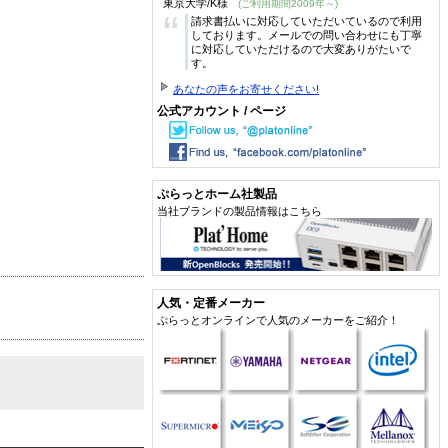
東京大学/K様
(ご利用期間2009年～)
“
請求書払いに対応していただいているので利用
しております。メールでの問い合わせにも丁寧
に対応していただけるので大変ありがたいで
す。
あなたの声をお寄せください!
公式アカウント / ページ
ぷらっとホーム社製品
当社ブランドの製品情報はこちら
人気・定番メーカー
ぷらっとオンラインで人気のメーカーをご紹介！