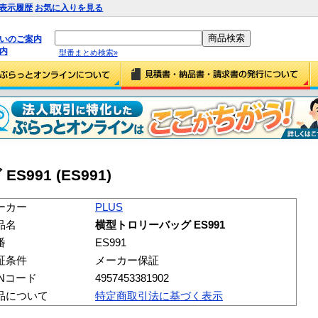
表示履歴
お気に入りを見る
払いのご案内
内
型番まとめ検索»
991 (ES991)
ーカー
PLUS
品名
横型トロリーバッグ ES991
番
ES991
証条件
メーカー保証
ANコード
4957453381902
品について
特定商取引法に基づく表示