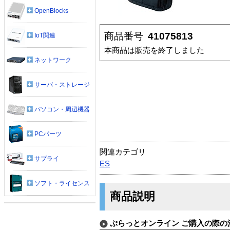
OpenBlocks
商品番号
41075813
IoT関連
本商品は販売を終了しました
ネットワーク
サーバ・ストレージ
パソコン・周辺機器
PCパーツ
関連カテゴリ
サプライ
ES
ソフト・ライセンス
商品説明
ぷらっとオンライン ご購入の際の