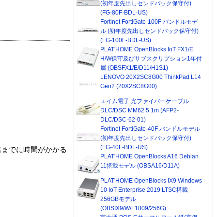
(初年度先出しセンドバック保守付)
(FG-80F-BDL-US)
Fortinet FortiGate-100F バンドルモデ
ル (初年度先出しセンドバック保守付)
(FG-100F-BDL-US)
PLAT'HOME OpenBlocks IoT FX1/E
H/W保守及びサブスクリプション1年付
属 (OBSFX1/E/D11/H1S1)
LENOVO 20X2SC8G00 ThinkPad L14
Gen2 (20X2SC8G00)
エイム電子 光ファイバーケーブル
DLC/DSC MM62.5 1m (AFP2-
DLC/DSC-62-01)
Fortinet FortiGate-40F バンドルモデル
(初年度先出しセンドバック保守付)
(FG-40F-BDL-US)
着までに時間がかかる
PLAT'HOME OpenBlocks A16 Debian
11搭載モデル (OBSA16/D11A)
PLAT'HOME OpenBlocks IX9 Windows
10 IoT Enterprise 2019 LTSC搭載
256GBモデル
(OBSIX9/W/L1809/256G)