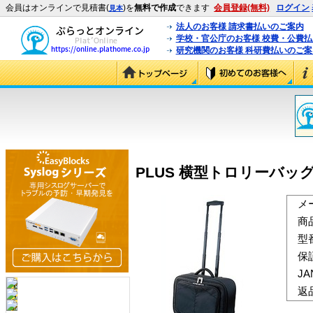
会員はオンラインで見積書(
)を
無料で作成
できます
会員登録(無料)
ログイン
見本
法人のお客様 請求書払いのご案内
学校・官公庁のお客様 校費・公費
研究機関のお客様 科研費払いのご案
PLUS 横型トロリーバッグ ES
メ
商
型
保
J
返