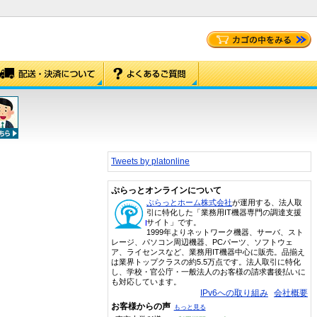
Tweets by platonline
ぷらっとオンラインについて
ぷらっとホーム株式会社
が運用する、法人取
引に特化した「業務用IT機器専門の調達支援
サイト」です。
1999年よりネットワーク機器、サーバ、スト
レージ、パソコン周辺機器、PCパーツ、ソフトウェ
ア、ライセンスなど、業務用IT機器中心に販売。品揃え
は業界トップクラスの約5.5万点です。法人取引に特化
し、学校・官公庁・一般法人のお客様の請求書後払いに
も対応しています。
IPv6への取り組み
会社概要
お客様からの声
もっと見る