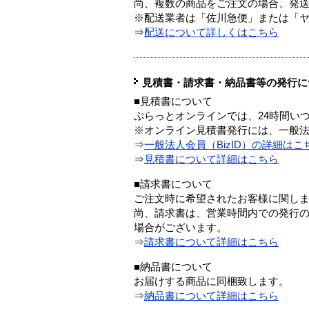
尚、複数の商品をご注文の場合、発
※配送業者は「佐川急便」または「
⇒
配送について詳しくはこちら
見積書・請求書・納品書等の発行に
■見積書について
ぷらっとオンラインでは、24時間い
※オンライン見積書発行には、一般法人
⇒
一般法人会員（BizID）の詳細はこ
⇒
見積書について詳細はこちら
■請求書について
ご注文時に希望されたお客様に関し
尚、請求書は、営業時間内での発行
場合がございます。
⇒
請求書について詳細はこちら
■納品書について
お届けする商品に同梱致します。
⇒
納品書について詳細はこちら