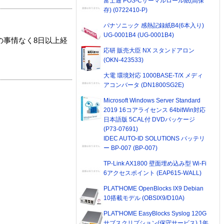
富士通 POS-Cサーマルロール紙(高保
存) (0722410-P)
パナソニック 感熱記録紙B4(6本入り)
UG-0001B4 (UG-0001B4)
の事情なく8日以上経
応研 販売大臣 NX スタンドアロン
(OKN-423533)
大電 環境対応 1000BASE-T/X メディ
アコンバータ (DN1800SG2E)
Microsoft Windows Server Standard
2019 16コアライセンス 64bitWin対応
日本語版 5CAL付 DVDパッケージ
(P73-07691)
IDEC AUTO-ID SOLUTIONS バッテリ
ー BP-007 (BP-007)
TP-Link AX1800 壁面埋め込み型 Wi-Fi
6アクセスポイント (EAP615-WALL)
PLAT'HOME OpenBlocks IX9 Debian
10搭載モデル (OBSIX9/D10A)
PLAT'HOME EasyBlocks Syslog 120G
サブスクリプション(保守サービス) 1年