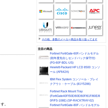
その他、多数のメーカー商品を取り扱ってます
注目の商品
Fortinet FortiGate-60Fバンドルモデル
(初年度先出しセンドバック保守付)
(FG-60F-BDL-US)
Hewlett-Packard HP LCD 8500 コンソ
ール (AF642A)
IBM Flex System コンソール・ブレイ
クアウト・ケーブル (81Y5286)
Fortinet Rack Mount Tray
(FortiGate40F/50E/60E/60F/61F/80E/8
0F/FS-108E) (SP-RACKTRAY-02)
ます。
Fortinet FortiGate-80F バンドルモデル