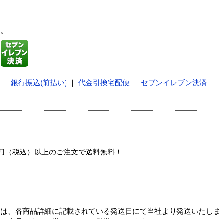
す。
｜
銀行振込(前払い)
｜
代金引換宅配便
｜
セブンイレブン決済
00円（税込）以上のご注文で送料無料！
ては、各商品詳細に記載されている発送日にて当社より発送いたし