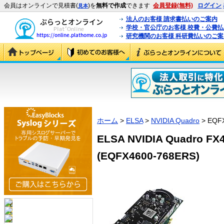
会員はオンラインで見積書(
)を
無料で作成
できます
会員登録(無料)
ログイン
見本
法人のお客様 請求書払いのご案内
学校・官公庁のお客様 校費・公費
研究機関のお客様 科研費払いのご案
ホーム
>
ELSA
>
NVIDIA Quadro
> EQF
ELSA NVIDIA Quadro FX
(EQFX4600-768ERS)