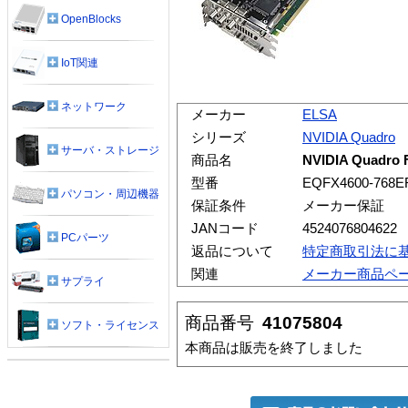
OpenBlocks
IoT関連
ネットワーク
メーカー
ELSA
シリーズ
NVIDIA Quadro
サーバ・ストレージ
商品名
NVIDIA Quadro
型番
EQFX4600-768E
パソコン・周辺機器
保証条件
メーカー保証
JANコード
4524076804622
PCパーツ
返品について
特定商取引法に
関連
メーカー商品ペ
サプライ
商品番号
41075804
ソフト・ライセンス
本商品は販売を終了しました