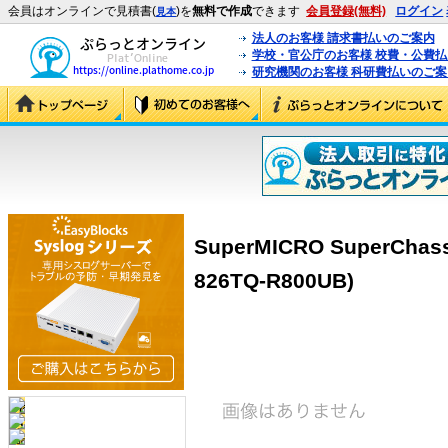
会員はオンラインで見積書(
)を
無料で作成
できます
会員登録(無料)
ログイン
見本
法人のお客様 請求書払いのご案内
学校・官公庁のお客様 校費・公費
研究機関のお客様 科研費払いのご案
SuperMICRO SuperChass
826TQ-R800UB)