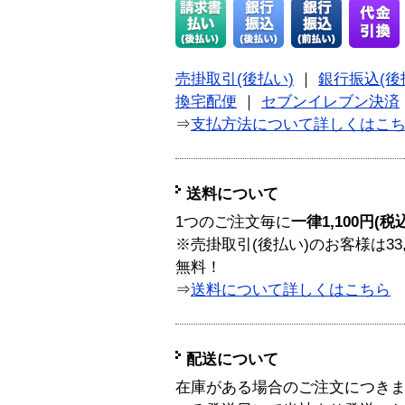
売掛取引(後払い)
｜
銀行振込(後
換宅配便
｜
セブンイレブン決済
⇒
支払方法について詳しくはこ
送料について
1つのご注文毎に
一律1,100円(税
※売掛取引(後払い)のお客様は33
無料！
⇒
送料について詳しくはこちら
配送について
在庫がある場合のご注文につき