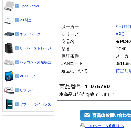
OpenBlocks
IoT関連
メーカー
SHUTT
シリーズ
XPC
ネットワーク
商品名
★PC40
サーバ・ストレージ
型番
PC40
保証条件
メーカ
パソコン・周辺機器
JANコード
081168
返品について
特定商
PCパーツ
商品番号
41075790
サプライ
本商品は販売を終了しました
ソフト・ライセンス
このページを印刷する