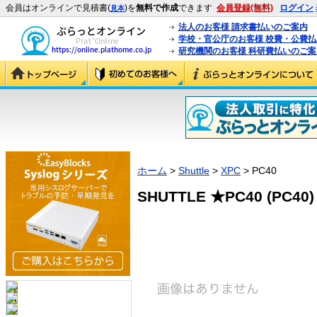
会員はオンラインで見積書(
)を
無料で作成
できます
会員登録(無料)
ログイン
見本
法人のお客様 請求書払いのご案内
学校・官公庁のお客様 校費・公費
研究機関のお客様 科研費払いのご案
ホーム
>
Shuttle
>
XPC
> PC40
SHUTTLE ★PC40 (PC40)