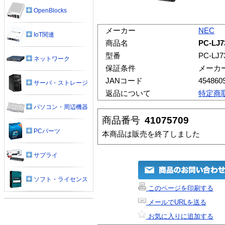
OpenBlocks
メーカー
NEC
IoT関連
商品名
PC-LJ7
型番
PC-LJ7
ネットワーク
保証条件
メーカ
JANコード
454860
サーバ・ストレージ
返品について
特定商
パソコン・周辺機器
商品番号
41075709
PCパーツ
本商品は販売を終了しました
サプライ
ソフト・ライセンス
このページを印刷する
メールでURLを送る
お気に入りに追加する