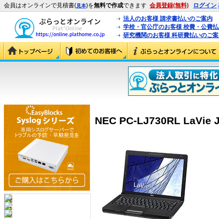
会員はオンラインで見積書(
)を
無料で作成
できます
会員登録(無料)
ログイン
見本
法人のお客様 請求書払いのご案内
学校・官公庁のお客様 校費・公費
研究機関のお客様 科研費払いのご案
NEC PC-LJ730RL LaVie J