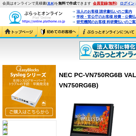
会員はオンラインで見積書(
)を
無料で作成
できます
会員登録(無料)
ログイン
見本
法人のお客様 請求書払いのご案内
学校・官公庁のお客様 校費・公費
研究機関のお客様 科研費払いのご案
NEC PC-VN750RG6B VAL
VN750RG6B)