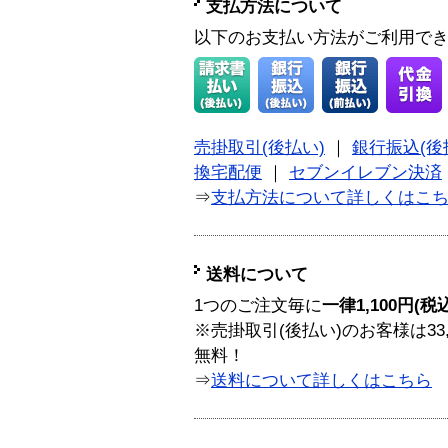
支払方法について
以下のお支払い方法がご利用で
売掛取引(後払い)
｜
銀行振込(後
換宅配便
｜
セブンイレブン決済
⇒
支払方法について詳しくはこ
送料について
1つのご注文毎に
一律1,100円(税
※売掛取引(後払い)のお客様は33
無料！
⇒
送料について詳しくはこちら