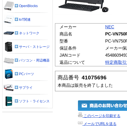
OpenBlocks
IoT関連
メーカー
NEC
ネットワーク
商品名
PC-VN750
型番
PC-VN750
サーバ・ストレージ
保証条件
メーカー保
JANコード
454860949
パソコン・周辺機器
返品について
特定商取引
PCパーツ
商品番号
41075696
本商品は販売を終了しました
サプライ
ソフト・ライセンス
このページを印刷する
メールでURLを送る