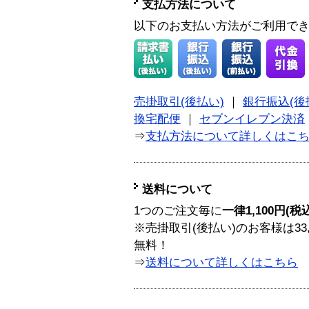
支払方法について
以下のお支払い方法がご利用で
売掛取引(後払い)
｜
銀行振込(後
換宅配便
｜
セブンイレブン決済
⇒
支払方法について詳しくはこ
送料について
1つのご注文毎に
一律1,100円(税
※売掛取引(後払い)のお客様は33
無料！
⇒
送料について詳しくはこちら