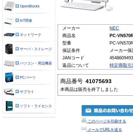
OpenBlocks
IoT関連
メーカー
NEC
ネットワーク
商品名
PC-VN570
型番
PC-VN570
サーバ・ストレージ
保証条件
メーカー保
JANコード
454860949
パソコン・周辺機器
返品について
特定商取引
PCパーツ
商品番号
41075693
本商品は販売を終了しました
サプライ
ソフト・ライセンス
このページを印刷する
メールでURLを送る