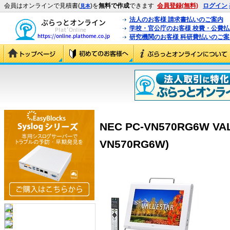
会員はオンラインで見積書(
)を
無料で作成
できます
会員登録(無料)
ログイン
見本
法人のお客様 請求書払いのご案内
学校・官公庁のお客様 校費・公費
研究機関のお客様 科研費払いのご案
NEC PC-VN570RG6W VAL
VN570RG6W)