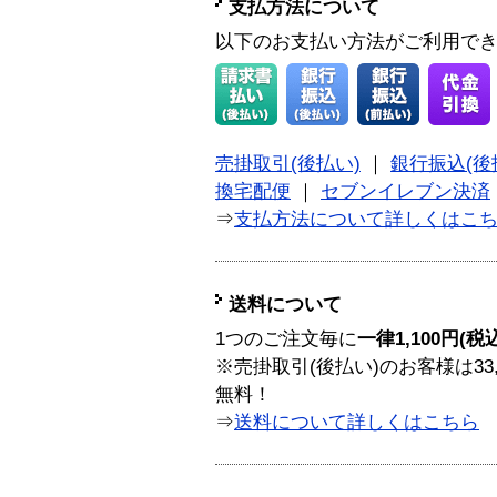
支払方法について
以下のお支払い方法がご利用で
売掛取引(後払い)
｜
銀行振込(後
換宅配便
｜
セブンイレブン決済
⇒
支払方法について詳しくはこ
送料について
1つのご注文毎に
一律1,100円(税
※売掛取引(後払い)のお客様は33
無料！
⇒
送料について詳しくはこちら