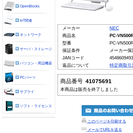
OpenBlocks
IoT関連
メーカー
NEC
ネットワーク
商品名
PC-VN500
型番
PC-VN500
サーバ・ストレージ
保証条件
メーカー保
JANコード
454860949
パソコン・周辺機器
返品について
特定商取引
PCパーツ
商品番号
41075691
本商品は販売を終了しました
サプライ
ソフト・ライセンス
このページを印刷する
メールでURLを送る