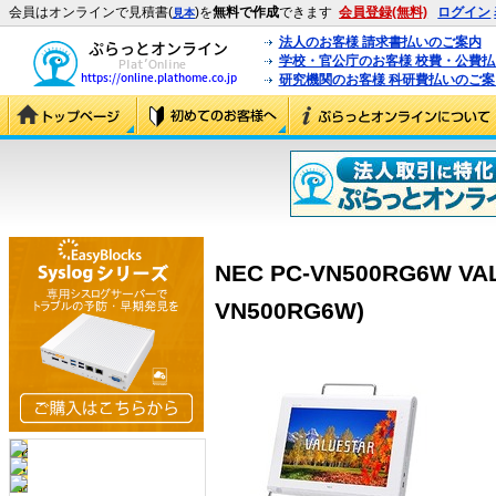
会員はオンラインで見積書(
)を
無料で作成
できます
会員登録(無料)
ログイン
見本
法人のお客様 請求書払いのご案内
学校・官公庁のお客様 校費・公費
研究機関のお客様 科研費払いのご案
NEC PC-VN500RG6W VAL
VN500RG6W)