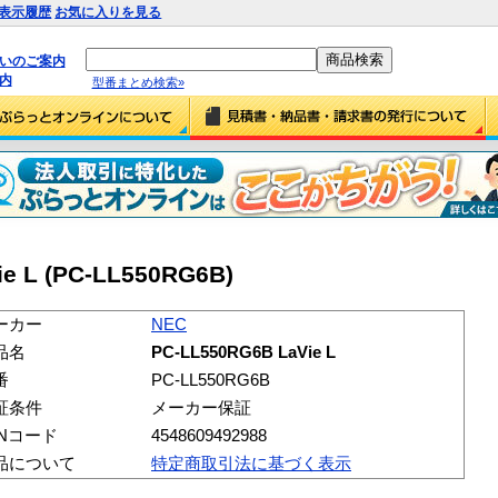
表示履歴
お気に入りを見る
払いのご案内
内
型番まとめ検索»
e L (PC-LL550RG6B)
ーカー
NEC
品名
PC-LL550RG6B LaVie L
番
PC-LL550RG6B
証条件
メーカー保証
ANコード
4548609492988
品について
特定商取引法に基づく表示