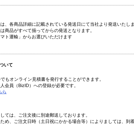
ては、各商品詳細に記載されている発送日にて当社より発送いたし
送は商品がすべて揃ってからの発送となります。
ヤマト運輸」からお選びいただけます
ついて
つでもオンライン見積書を発行することができます。
会員（BizID）への登録が必要です。
ちら
ましては、ご注文後に別途郵送しております。
のため、ご注文日時（土日祝にかかる場合等）によりましては、到