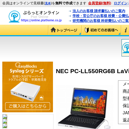
会員はオンラインで見積書(
)を
無料で作成
できます
会員登録(無料)
ログイン
見本
法人のお客様 請求書払いのご案内
学校・官公庁のお客様 校費・公費
研究機関のお客様 科研費払いのご案
NEC PC-LL550RG6B LaVi
メ
商
型
保
J
返