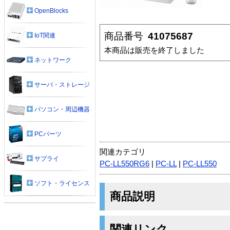
OpenBlocks
商品番号
41075687
IoT関連
本商品は販売を終了しました
ネットワーク
サーバ・ストレージ
パソコン・周辺機器
PCパーツ
関連カテゴリ
サプライ
PC-LL550RG6
|
PC-LL
|
PC-LL550
ソフト・ライセンス
商品説明
関連リンク