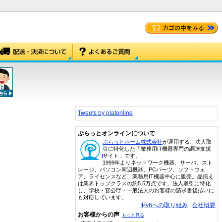
Tweets by platonline
ぷらっとオンラインについて
ぷらっとホーム株式会社
が運用する、法人取
引に特化した「業務用IT機器専門の調達支援
サイト」です。
1999年よりネットワーク機器、サーバ、スト
レージ、パソコン周辺機器、PCパーツ、ソフトウェ
ア、ライセンスなど、業務用IT機器中心に販売。品揃え
は業界トップクラスの約5.5万点です。法人取引に特化
し、学校・官公庁・一般法人のお客様の請求書後払いに
も対応しています。
IPv6への取り組み
会社概要
お客様からの声
もっと見る