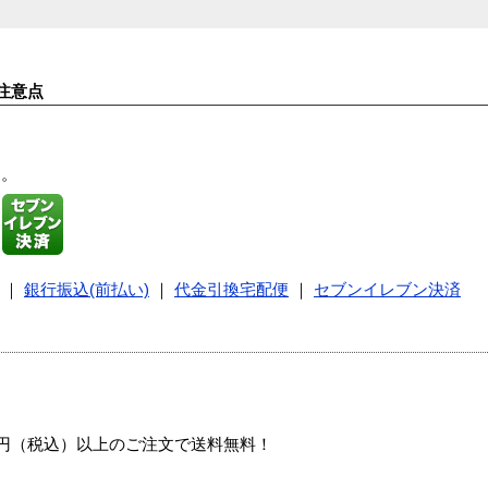
注意点
す。
｜
銀行振込(前払い)
｜
代金引換宅配便
｜
セブンイレブン決済
00円（税込）以上のご注文で送料無料！