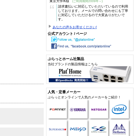
東京大学/K様
(ご利用期間2009年～)
“
請求書払いに対応していただいているので利用
しております。メールでの問い合わせにも丁寧
に対応していただけるので大変ありがたいで
す。
あなたの声をお寄せください!
公式アカウント / ページ
ぷらっとホーム社製品
当社ブランドの製品情報はこちら
人気・定番メーカー
ぷらっとオンラインで人気のメーカーをご紹介！