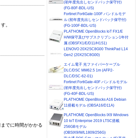
(初年度先出しセンドバック保守付)
(FG-80F-BDL-US)
Fortinet FortiGate-100F バンドルモデ
ル (初年度先出しセンドバック保守付)
ます。
(FG-100F-BDL-US)
PLAT'HOME OpenBlocks IoT FX1/E
H/W保守及びサブスクリプション1年付
属 (OBSFX1/E/D11/H1S1)
LENOVO 20X2SC8G00 ThinkPad L14
Gen2 (20X2SC8G00)
エイム電子 光ファイバーケーブル
DLC/DSC MM62.5 1m (AFP2-
DLC/DSC-62-01)
Fortinet FortiGate-40F バンドルモデル
(初年度先出しセンドバック保守付)
(FG-40F-BDL-US)
PLAT'HOME OpenBlocks A16 Debian
11搭載モデル (OBSA16/D11A)
PLAT'HOME OpenBlocks IX9 Windows
10 IoT Enterprise 2019 LTSC搭載
着までに時間がかかる
256GBモデル
(OBSIX9/W/L1809/256G)