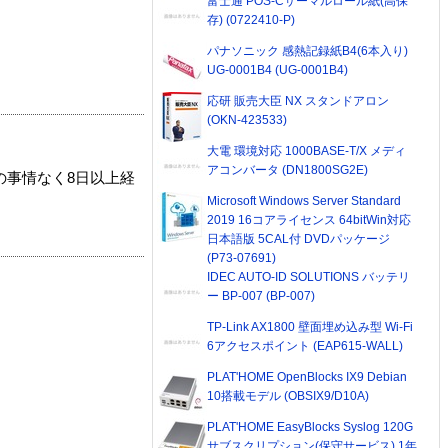
富士通 POS-Cサーマルロール紙(高保
存) (0722410-P)
パナソニック 感熱記録紙B4(6本入り)
UG-0001B4 (UG-0001B4)
応研 販売大臣 NX スタンドアロン
(OKN-423533)
大電 環境対応 1000BASE-T/X メディ
アコンバータ (DN1800SG2E)
の事情なく8日以上経
Microsoft Windows Server Standard
2019 16コアライセンス 64bitWin対応
日本語版 5CAL付 DVDパッケージ
(P73-07691)
IDEC AUTO-ID SOLUTIONS バッテリ
ー BP-007 (BP-007)
TP-Link AX1800 壁面埋め込み型 Wi-Fi
6アクセスポイント (EAP615-WALL)
PLAT'HOME OpenBlocks IX9 Debian
10搭載モデル (OBSIX9/D10A)
PLAT'HOME EasyBlocks Syslog 120G
サブスクリプション(保守サービス) 1年