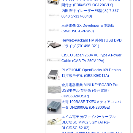
間付き (EBIX/SYSLOG120G/1Y)
内田洋行 イレーザーFB型(大) 7-337-
0040 (7-337-0040)
三菱電機 GX Developer 日本語版
(SW8D5C-GPPW-J)
Hewlett-Packard HP 外付けUSB DVD
ドライブ (701498-B21)
CISCO Japan 250V AC Type A Power
Cable (CAB-TA-250V-JP=)
PLAT'HOME OpenBlocks IX9 Debian
11搭載モデル (OBSIX9/D11A)
金井電器産業 MINI KEYBOARD Pro
USBモデル 英語版 (金井電器)
(HMB632KUS/R)
大電 100BASE-TX/FXメディアコンバ
ータ DN2800GE (DN2800GE)
エイム電子 光ファイバーケーブル
DLC/DSC MM62.5 2m (AFP2-
DLC/DSC-62-02)