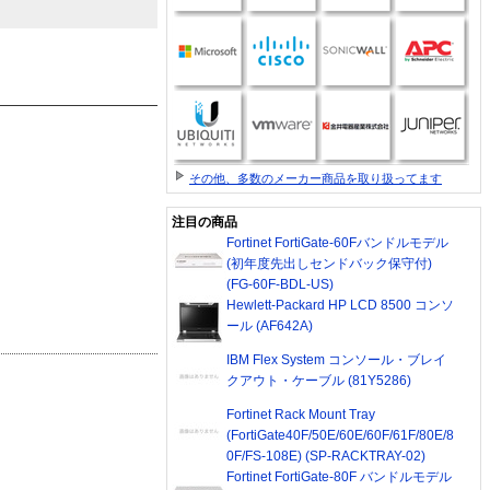
その他、多数のメーカー商品を取り扱ってます
注目の商品
Fortinet FortiGate-60Fバンドルモデル
(初年度先出しセンドバック保守付)
(FG-60F-BDL-US)
Hewlett-Packard HP LCD 8500 コンソ
ール (AF642A)
IBM Flex System コンソール・ブレイ
クアウト・ケーブル (81Y5286)
Fortinet Rack Mount Tray
(FortiGate40F/50E/60E/60F/61F/80E/8
0F/FS-108E) (SP-RACKTRAY-02)
Fortinet FortiGate-80F バンドルモデル