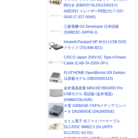
間付き (EBIX/SYSLOG120G/1Y)
内田洋行 イレーザーFB型(大) 7-337-
0040 (7-337-0040)
三菱電機 GX Developer 日本語版
(SW8D5C-GPPW-J)
Hewlett-Packard HP 外付けUSB DVD
ドライブ (701498-B21)
CISCO Japan 250V AC Type A Power
Cable (CAB-TA-250V-JP=)
PLAT'HOME OpenBlocks IX9 Debian
11搭載モデル (OBSIX9/D11A)
金井電器産業 MINI KEYBOARD Pro
USBモデル 英語版 (金井電器)
(HMB632KUS/R)
大電 100BASE-TX/FXメディアコンバ
ータ DN2800GE (DN2800GE)
エイム電子 光ファイバーケーブル
DLC/DSC MM62.5 2m (AFP2-
DLC/DSC-62-02)