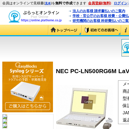
会員はオンラインで見積書(
)を
無料で作成
できます
会員登録(無料)
ログイン
見本
法人のお客様 請求書払いのご案内
学校・官公庁のお客様 校費・公費
研究機関のお客様 科研費払いのご案
NEC PC-LN500RG6M LaV
メ
商
型
保
J
返