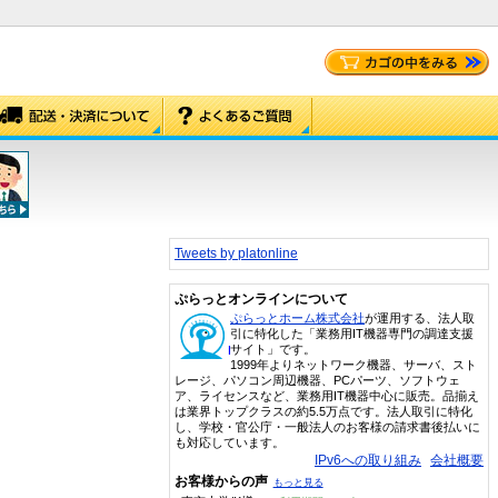
Tweets by platonline
ぷらっとオンラインについて
ぷらっとホーム株式会社
が運用する、法人取
引に特化した「業務用IT機器専門の調達支援
サイト」です。
1999年よりネットワーク機器、サーバ、スト
レージ、パソコン周辺機器、PCパーツ、ソフトウェ
ア、ライセンスなど、業務用IT機器中心に販売。品揃え
は業界トップクラスの約5.5万点です。法人取引に特化
し、学校・官公庁・一般法人のお客様の請求書後払いに
も対応しています。
IPv6への取り組み
会社概要
お客様からの声
もっと見る