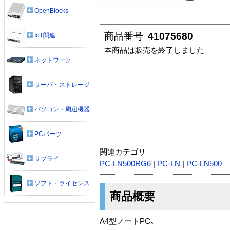
OpenBlocks
商品番号
41075680
IoT関連
本商品は販売を終了しました
ネットワーク
サーバ・ストレージ
パソコン・周辺機器
PCパーツ
関連カテゴリ
サプライ
PC-LN500RG6
|
PC-LN
|
PC-LN500
ソフト・ライセンス
商品概要
A4型ノートPC｡