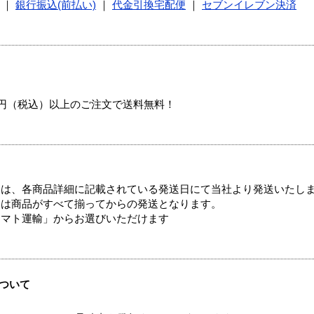
｜
銀行振込(前払い)
｜
代金引換宅配便
｜
セブンイレブン決済
00円（税込）以上のご注文で送料無料！
ては、各商品詳細に記載されている発送日にて当社より発送いたし
送は商品がすべて揃ってからの発送となります。
ヤマト運輸」からお選びいただけます
ついて