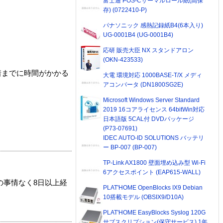
富士通 POS-Cサーマルロール紙(高保
存) (0722410-P)
パナソニック 感熱記録紙B4(6本入り)
UG-0001B4 (UG-0001B4)
応研 販売大臣 NX スタンドアロン
(OKN-423533)
着までに時間がかかる
大電 環境対応 1000BASE-T/X メディ
アコンバータ (DN1800SG2E)
Microsoft Windows Server Standard
2019 16コアライセンス 64bitWin対応
日本語版 5CAL付 DVDパッケージ
(P73-07691)
IDEC AUTO-ID SOLUTIONS バッテリ
ー BP-007 (BP-007)
TP-Link AX1800 壁面埋め込み型 Wi-Fi
6アクセスポイント (EAP615-WALL)
の事情なく8日以上経
PLAT'HOME OpenBlocks IX9 Debian
10搭載モデル (OBSIX9/D10A)
PLAT'HOME EasyBlocks Syslog 120G
サブスクリプション(保守サービス) 1年