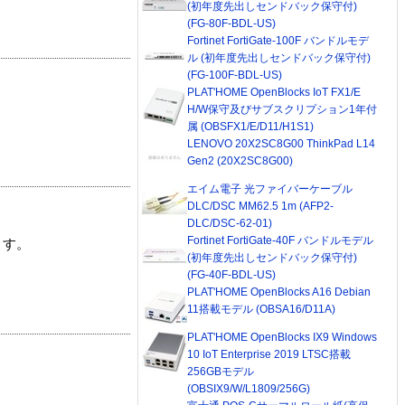
(初年度先出しセンドバック保守付)
(FG-80F-BDL-US)
Fortinet FortiGate-100F バンドルモデ
ル (初年度先出しセンドバック保守付)
(FG-100F-BDL-US)
PLAT'HOME OpenBlocks IoT FX1/E
H/W保守及びサブスクリプション1年付
属 (OBSFX1/E/D11/H1S1)
LENOVO 20X2SC8G00 ThinkPad L14
Gen2 (20X2SC8G00)
エイム電子 光ファイバーケーブル
DLC/DSC MM62.5 1m (AFP2-
DLC/DSC-62-01)
Fortinet FortiGate-40F バンドルモデル
ます。
(初年度先出しセンドバック保守付)
(FG-40F-BDL-US)
PLAT'HOME OpenBlocks A16 Debian
11搭載モデル (OBSA16/D11A)
PLAT'HOME OpenBlocks IX9 Windows
10 IoT Enterprise 2019 LTSC搭載
256GBモデル
(OBSIX9/W/L1809/256G)