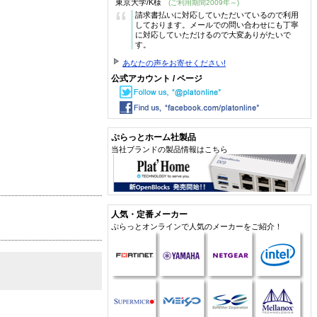
東京大学/K様
(ご利用期間2009年～)
“
請求書払いに対応していただいているので利用
しております。メールでの問い合わせにも丁寧
に対応していただけるので大変ありがたいで
す。
あなたの声をお寄せください!
公式アカウント / ページ
ぷらっとホーム社製品
当社ブランドの製品情報はこちら
人気・定番メーカー
ぷらっとオンラインで人気のメーカーをご紹介！