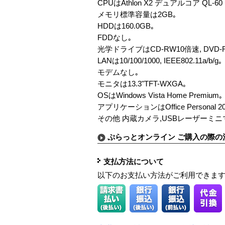
CPUはAthlon X2 デュアルコア QL-60 
メモリ標準容量は2GB｡
HDDは160.0GB｡
FDDなし｡
光学ドライブはCD-RW10倍速, DVD-R
LANは10/100/1000, IEEE802.11a/b/g｡
モデムなし｡
モニタは13.3"TFT-WXGA｡
OSはWindows Vista Home Premium｡
アプリケーションはOffice Personal 20
その他 内蔵カメラ,USBレーザーミニマウス
ぷらっとオンライン ご購入の際の
支払方法について
以下のお支払い方法がご利用できま