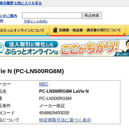
表示履歴
お気に入りを見る
払いのご案内
内
型番まとめ検索»
ie N (PC-LN500RG6M)
ーカー
NEC
品名
PC-LN500RG6M LaVie N
番
PC-LN500RG6M
証条件
メーカー保証
ANコード
4548609493039
品について
特定商取引法に基づく表示