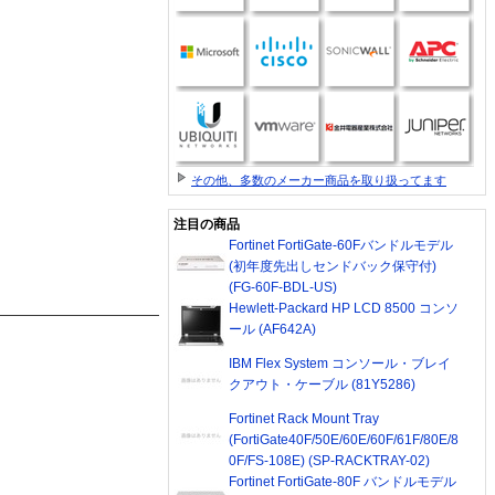
その他、多数のメーカー商品を取り扱ってます
注目の商品
Fortinet FortiGate-60Fバンドルモデル
(初年度先出しセンドバック保守付)
(FG-60F-BDL-US)
Hewlett-Packard HP LCD 8500 コンソ
ール (AF642A)
IBM Flex System コンソール・ブレイ
クアウト・ケーブル (81Y5286)
Fortinet Rack Mount Tray
(FortiGate40F/50E/60E/60F/61F/80E/8
0F/FS-108E) (SP-RACKTRAY-02)
Fortinet FortiGate-80F バンドルモデル