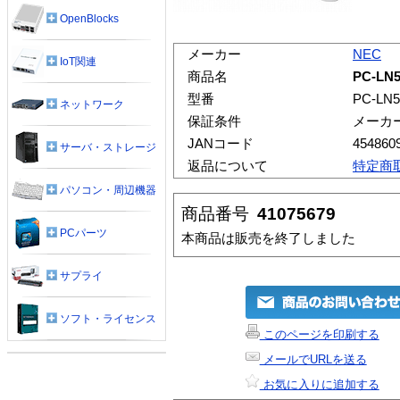
OpenBlocks
メーカー
NEC
IoT関連
商品名
PC-LN5
型番
PC-LN
ネットワーク
保証条件
メーカ
JANコード
454860
サーバ・ストレージ
返品について
特定商
パソコン・周辺機器
商品番号
41075679
PCパーツ
本商品は販売を終了しました
サプライ
ソフト・ライセンス
このページを印刷する
メールでURLを送る
お気に入りに追加する