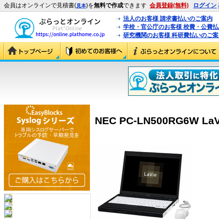
会員はオンラインで見積書(
)を
無料で作成
できます
会員登録(無料)
ログイン
見本
法人のお客様 請求書払いのご案内
学校・官公庁のお客様 校費・公費
研究機関のお客様 科研費払いのご案
NEC PC-LN500RG6W LaV