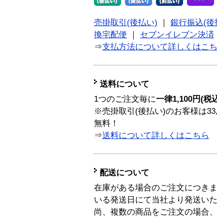
売掛取引(後払い)
｜
銀行振込(後
換宅配便
｜
セブンイレブン決済
⇒
支払方法について詳しくはこ
送料について
1つのご注文毎に
一律1,100円(税
※売掛取引(後払い)のお客様は33
無料！
⇒
送料について詳しくはこちら
配送について
在庫がある場合のご注文につき
いる発送日にて当社より発送い
尚、複数の商品をご注文の場合