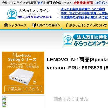
会員はオンラインで見積書(
)を
無料で作成
できます
会員登録(無料)
ログイン
見本
法人のお客様 請求書払いのご案内
学校・官公庁のお客様 校費・公費
研究機関のお客様 科研費払いのご案
LENOVO [N-1商品]Speaker
version -FRU: 89P8579 (