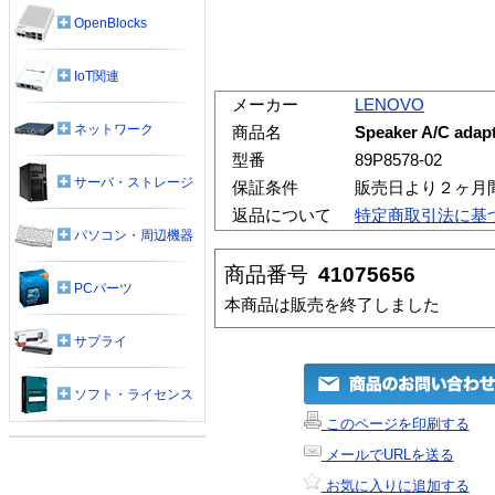
OpenBlocks
IoT関連
メーカー
LENOVO
ネットワーク
商品名
Speaker A/C adapt
型番
89P8578-02
サーバ・ストレージ
保証条件
販売日より２ヶ月
返品について
特定商取引法に基
パソコン・周辺機器
商品番号
41075656
PCパーツ
本商品は販売を終了しました
サプライ
ソフト・ライセンス
このページを印刷する
メールでURLを送る
お気に入りに追加する