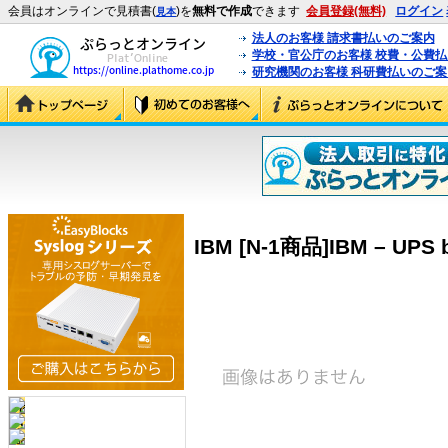
会員はオンラインで見積書(
)を
無料で作成
できます
会員登録(無料)
ログイン
見本
法人のお客様 請求書払いのご案内
学校・官公庁のお客様 校費・公費
研究機関のお客様 科研費払いのご案
IBM [N-1商品]IBM – UPS b