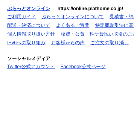
ぷらっとオンライン
—
https://online.plathome.co.jp/
ご利用ガイド
ぷらっとオンラインについて
見積書・納
配送・決済について
よくあるご質問
特定商取引法に基
個人情報取り扱い方針
校費・公費・科研費払い取引のご
IPv6への取り組み
お客様からの声
ご注文の取り消し
ソーシャルメディア
Twitter公式アカウント
Facebook公式ページ