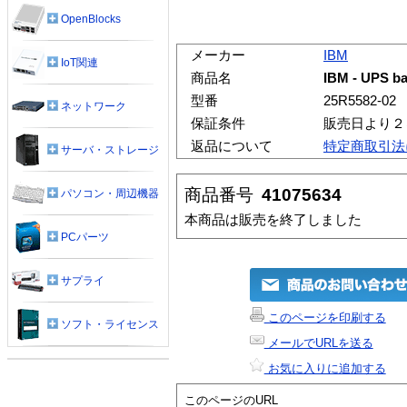
OpenBlocks
メーカー
IBM
IoT関連
商品名
IBM - UPS ba
型番
25R5582-02
ネットワーク
保証条件
販売日より２
返品について
特定商取引法
サーバ・ストレージ
商品番号
41075634
パソコン・周辺機器
本商品は販売を終了しました
PCパーツ
サプライ
このページを印刷する
ソフト・ライセンス
メールでURLを送る
お気に入りに追加する
このページのURL