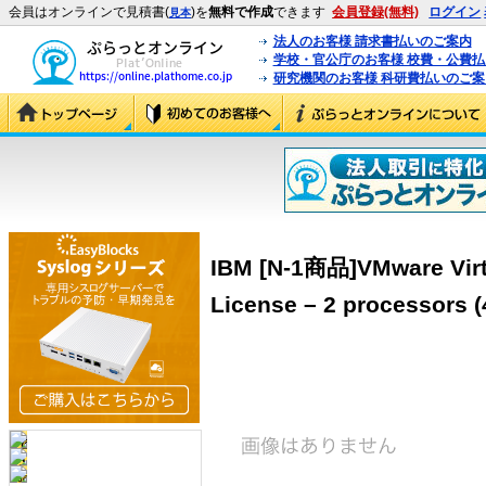
会員はオンラインで見積書(
)を
無料で作成
できます
会員登録(無料)
ログイン
見本
法人のお客様 請求書払いのご案内
学校・官公庁のお客様 校費・公費
研究機関のお客様 科研費払いのご案
IBM [N-1商品]VMware Virtu
License – 2 processors 