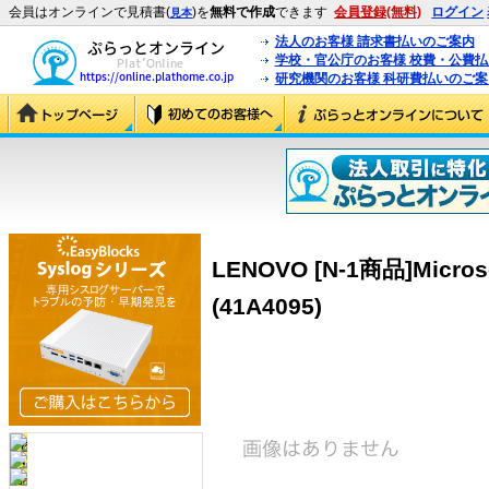
会員はオンラインで見積書(
)を
無料で作成
できます
会員登録(無料)
ログイン
見本
法人のお客様 請求書払いのご案内
学校・官公庁のお客様 校費・公費
研究機関のお客様 科研費払いのご案
LENOVO [N-1商品]Microsof
(41A4095)