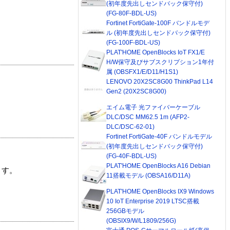
(初年度先出しセンドバック保守付)
(FG-80F-BDL-US)
Fortinet FortiGate-100F バンドルモデ
ル (初年度先出しセンドバック保守付)
(FG-100F-BDL-US)
PLAT'HOME OpenBlocks IoT FX1/E
H/W保守及びサブスクリプション1年付
属 (OBSFX1/E/D11/H1S1)
LENOVO 20X2SC8G00 ThinkPad L14
Gen2 (20X2SC8G00)
エイム電子 光ファイバーケーブル
DLC/DSC MM62.5 1m (AFP2-
DLC/DSC-62-01)
Fortinet FortiGate-40F バンドルモデル
(初年度先出しセンドバック保守付)
(FG-40F-BDL-US)
PLAT'HOME OpenBlocks A16 Debian
ます。
11搭載モデル (OBSA16/D11A)
PLAT'HOME OpenBlocks IX9 Windows
10 IoT Enterprise 2019 LTSC搭載
256GBモデル
(OBSIX9/W/L1809/256G)