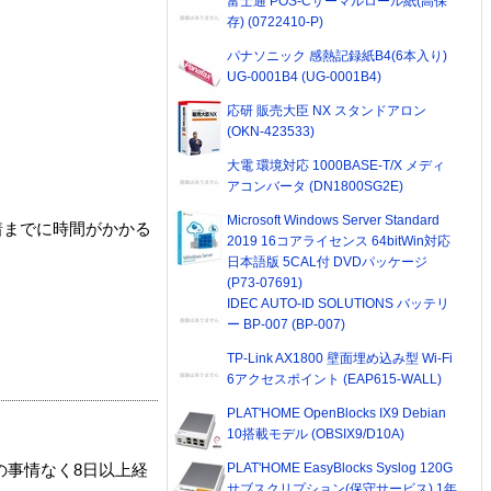
富士通 POS-Cサーマルロール紙(高保
存) (0722410-P)
パナソニック 感熱記録紙B4(6本入り)
UG-0001B4 (UG-0001B4)
応研 販売大臣 NX スタンドアロン
(OKN-423533)
大電 環境対応 1000BASE-T/X メディ
アコンバータ (DN1800SG2E)
Microsoft Windows Server Standard
着までに時間がかかる
2019 16コアライセンス 64bitWin対応
日本語版 5CAL付 DVDパッケージ
(P73-07691)
IDEC AUTO-ID SOLUTIONS バッテリ
ー BP-007 (BP-007)
TP-Link AX1800 壁面埋め込み型 Wi-Fi
6アクセスポイント (EAP615-WALL)
PLAT'HOME OpenBlocks IX9 Debian
10搭載モデル (OBSIX9/D10A)
PLAT'HOME EasyBlocks Syslog 120G
の事情なく8日以上経
サブスクリプション(保守サービス) 1年