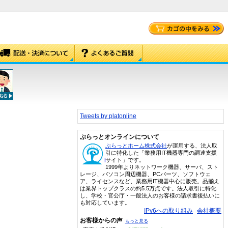
Tweets by platonline
ぷらっとオンラインについて
ぷらっとホーム株式会社
が運用する、法人取
引に特化した「業務用IT機器専門の調達支援
サイト」です。
1999年よりネットワーク機器、サーバ、スト
レージ、パソコン周辺機器、PCパーツ、ソフトウェ
ア、ライセンスなど、業務用IT機器中心に販売。品揃え
は業界トップクラスの約5.5万点です。法人取引に特化
し、学校・官公庁・一般法人のお客様の請求書後払いに
も対応しています。
IPv6への取り組み
会社概要
お客様からの声
もっと見る