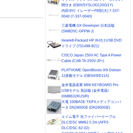
間付き (EBIX/SYSLOG120G/1Y)
内田洋行 イレーザーFB型(大) 7-337-
0040 (7-337-0040)
三菱電機 GX Developer 日本語版
(SW8D5C-GPPW-J)
Hewlett-Packard HP 外付けUSB DVD
ドライブ (701498-B21)
CISCO Japan 250V AC Type A Power
Cable (CAB-TA-250V-JP=)
PLAT'HOME OpenBlocks IX9 Debian
11搭載モデル (OBSIX9/D11A)
金井電器産業 MINI KEYBOARD Pro
USBモデル 英語版 (金井電器)
(HMB632KUS/R)
大電 100BASE-TX/FXメディアコンバ
ータ DN2800GE (DN2800GE)
エイム電子 光ファイバーケーブル
DLC/DSC MM62.5 2m (AFP2-
DLC/DSC-62-02)