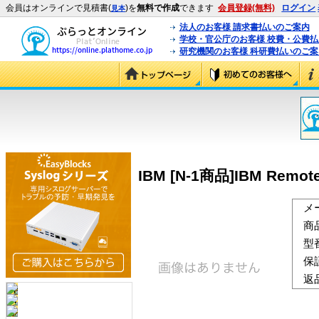
会員はオンラインで見積書(
)を
無料で作成
できます
会員登録(無料)
ログイン
見本
法人のお客様 請求書払いのご案内
学校・官公庁のお客様 校費・公費
研究機関のお客様 科研費払いのご案
IBM [N-1商品]IBM Remote
メ
商
型
保
返