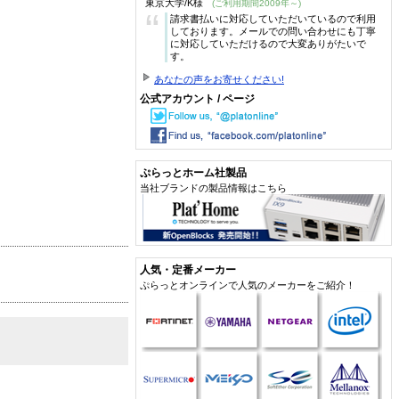
東京大学/K様
(ご利用期間2009年～)
“
請求書払いに対応していただいているので利用
しております。メールでの問い合わせにも丁寧
に対応していただけるので大変ありがたいで
す。
あなたの声をお寄せください!
公式アカウント / ページ
ぷらっとホーム社製品
当社ブランドの製品情報はこちら
人気・定番メーカー
ぷらっとオンラインで人気のメーカーをご紹介！