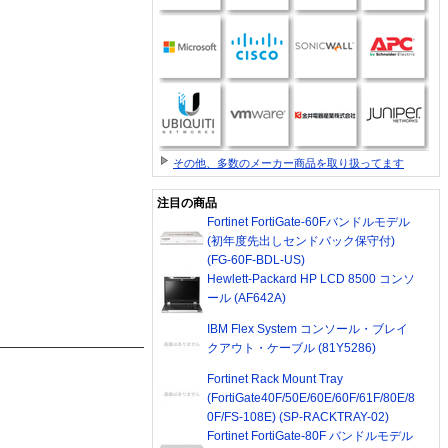
その他、多数のメーカー商品を取り扱ってます
注目の商品
Fortinet FortiGate-60Fバンドルモデル
(初年度先出しセンドバック保守付)
(FG-60F-BDL-US)
Hewlett-Packard HP LCD 8500 コンソ
ール (AF642A)
IBM Flex System コンソール・ブレイ
クアウト・ケーブル (81Y5286)
Fortinet Rack Mount Tray
(FortiGate40F/50E/60E/60F/61F/80E/8
0F/FS-108E) (SP-RACKTRAY-02)
Fortinet FortiGate-80F バンドルモデル