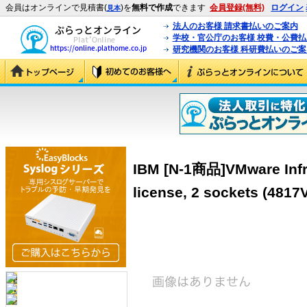
会員はオンラインで見積書(
)を
無料で作成
できます
会員登録(無料)
ログイン
見本
法人のお客様 請求書払いのご案内
学校・官公庁のお客様 校費・公費
研究機関のお客様 科研費払いのご案
IBM [N-1商品]VMware Infras
license, 2 sockets (4817