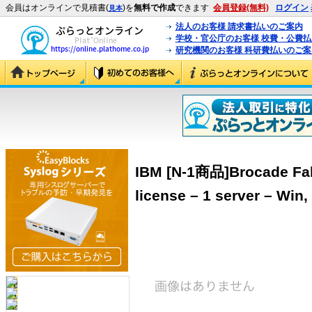
会員はオンラインで見積書(
)を
無料で作成
できます
会員登録(無料)
ログイン
見本
法人のお客様 請求書払いのご案内
学校・官公庁のお客様 校費・公費
研究機関のお客様 科研費払いのご案
IBM [N-1商品]Brocade Fabri
license – 1 server – Win,