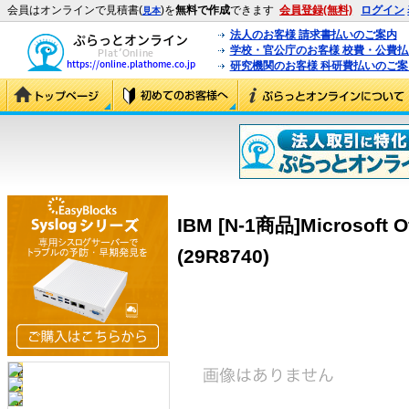
会員はオンラインで見積書(
)を
無料で作成
できます
会員登録(無料)
ログイン
見本
法人のお客様 請求書払いのご案内
学校・官公庁のお客様 校費・公費
研究機関のお客様 科研費払いのご案
IBM [N-1商品]Microsoft O
(29R8740)